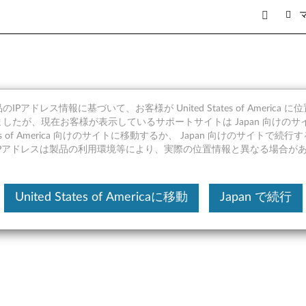
IPアドレス情報に基づいて、お客様が United States of America 
バー (Windows 11 64b
したが、現在お客様が表示しているサポートサイトは Japan 向けのサ
tates of America 向けのサイトに移動するか、 Japan 向けのサイトで
上) - ThinkPad T495s, X
IPアドレスは製品の利用環境等により、実際の位置情報と異なる場合が
United States of Americaに移動
Japan で続行