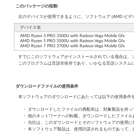
t
このパッケージの役割
バ
次のデバイスが使用できるように、ソフトウェア (AMD ビデ
ー
デバイス名
ジ
AMD Ryzen 3 PRO 3300U with Radeon Vega Mobile Gfx
AMD Ryzen 5 PRO 3500U with Radeon Vega Mobile Gfx
AMD Ryzen 7 PRO 3700U with Radeon Vega Mobile Gfx
ョ
すでにこのソフトウェアがインストールされている場合は、ソ
ン
このプログラムは言語非依存であり、いかなる言語システム
2
1
ダウンロードファイルの使用条件
H
本ソフトウェアのダウンロードにあたっては以下の使用条件を
2
・ ダウンロードしたファイルの再配布は、対象製品を持
・ 他のネットワークへの転載、ダウンロードしたファイ
以
・ 当社は、このダウンロードとそのソフトウェアの使用
上
・ 本ソフトウェア製品は、使用許諾されるものであって、