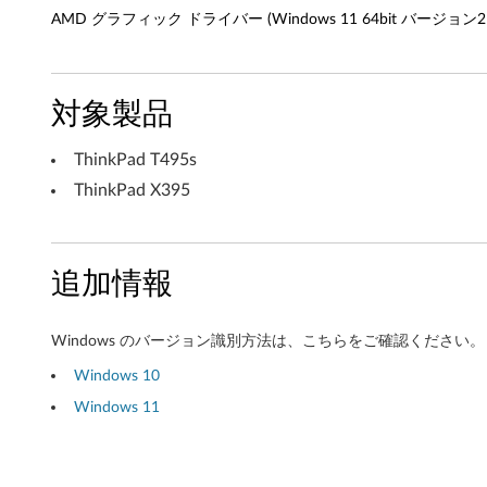
AMD グラフィック ドライバー (Windows 11 64bit バージョン21H2 以
n
d
対象製品
o
w
ThinkPad T495s
ThinkPad X395
s
1
追加情報
1
6
Windows のバージョン識別方法は、こちらをご確認ください。
4
Windows 10
b
Windows 11
i