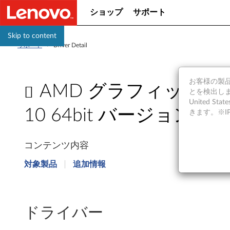
ショップ
サポート
Skip to content
サポート
>
Driver Detail
お客様の製品の
AMD グラフィック ドライ
とを検出しま
United S
10 64bit バージョン1803 以
きます。※
A
コンテンツ内容
M
対象製品
追加情報
D
グ
ドライバー
ラ