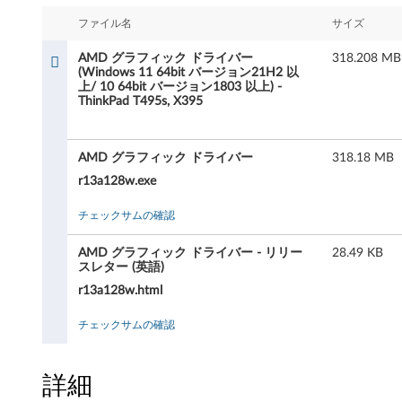
フ
ファイル名
サイズ
ィ
AMD グラフィック ドライバー
318.208 MB
ッ
(Windows 11 64bit バージョン21H2 以
上/ 10 64bit バージョン1803 以上) -
ThinkPad T495s, X395
ク
ド
AMD グラフィック ドライバー
318.18 MB
ラ
r13a128w.exe
イ
チェックサムの確認
バ
AMD グラフィック ドライバー - リリー
28.49 KB
スレター (英語)
ー
r13a128w.html
(
チェックサムの確認
W
詳細
i