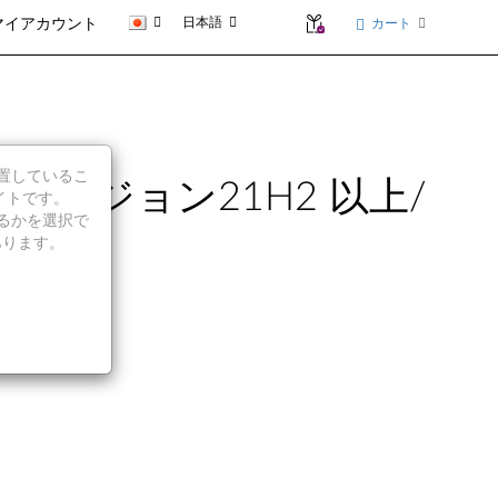
日本語
カート
マイアカウント
に位置しているこ
it バージョン21H2 以上/
イトです。
続行するかを選択で
395
あります。