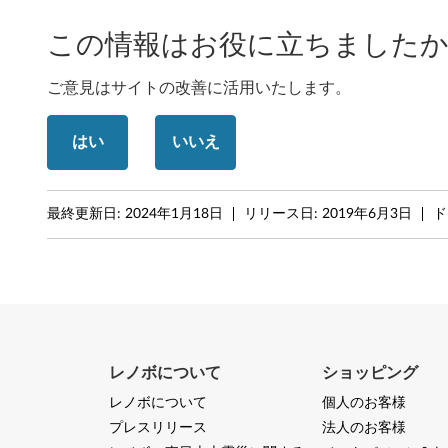
ョ
この情報はお役に立ちましたか
ン
1
ご意見はサイトの改善に活用いたします。
8
はい
いいえ
0
3
最終更新日:
2024年1月18日
リリース日:
2019年6月3日
ド
以
上
)
-
レノボについて
ショッピング
T
レノボについて
個人のお客様
プレスリリース
法人のお客様
h