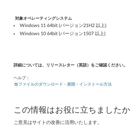
6
対象オペレーティングシステム
4
Windows 11 64bit (バージョン21H2 以上)
b
Windows 10 64bit (バージョン1507 以上)
i
t
バ
詳細については、リリースレター（英語）をご確認ください。
ー
ヘルプ：
ファイルのダウンロード・展開・インストール方法
ジ
ョ
この情報はお役に立ちましたか
ン
2
ご意見はサイトの改善に活用いたします。