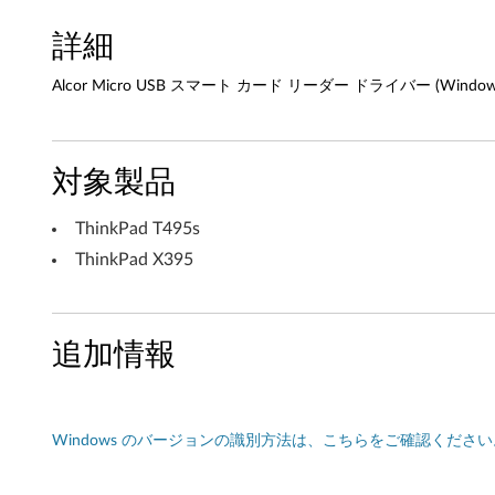
ト
詳細
カ
Alcor Micro USB スマート カード リーダー ドライバー (Windows 11
ー
ド
対象製品
リ
ThinkPad T495s
ー
ThinkPad X395
ダ
ー
追加情報
ド
ラ
Windows のバージョンの識別方法は、こちらをご確認ください
イ