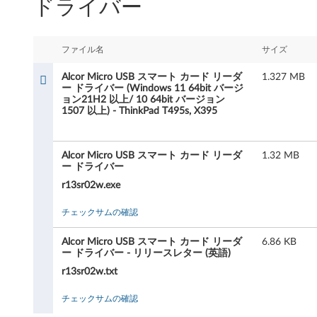
ドライバー
r
M
ファイル名
サイズ
i
Alcor Micro USB スマート カード リーダ
1.327 MB
c
ー ドライバー (Windows 11 64bit バージ
ョン21H2 以上/ 10 64bit バージョン
1507 以上) - ThinkPad T495s, X395
r
o
Alcor Micro USB スマート カード リーダ
1.32 MB
ー ドライバー
U
r13sr02w.exe
S
チェックサムの確認
B
Alcor Micro USB スマート カード リーダ
6.86 KB
ス
ー ドライバー - リリースレター (英語)
r13sr02w.txt
マ
チェックサムの確認
ー