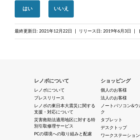
1
はい
いいえ
H
2
最終更新日:
2021年12月22日
リリース日:
2019年6月3日
以
上
/
1
レノボについて
ショッピング
0
レノボについて
個人のお客様
プレスリリース
法人のお客様
6
レノボの東日本大震災に関する
ノートパソコン&ウ
支援・対応について
ク
4
災害救助法適用地区に対する特
タブレット
b
別引取修理サービス
デスクトップ
PCの環境への取り組みと配慮
ワークステーション