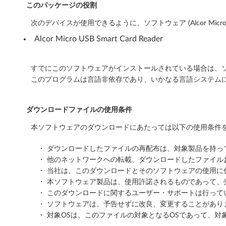
バ
このパッケージの役割
次のデバイスが使用できるように、ソフトウェア (Alcor Mic
ー
Alcor Micro USB Smart Card Reader
(
W
すでにこのソフトウェアがインストールされている場合は、ソ
このプログラムは言語非依存であり、いかなる言語システム
i
n
ダウンロードファイルの使用条件
d
本ソフトウェアのダウンロードにあたっては以下の使用条件を
o
・ ダウンロードしたファイルの再配布は、対象製品を持
・ 他のネットワークへの転載、ダウンロードしたファイ
w
・ 当社は、このダウンロードとそのソフトウェアの使用
s
・ 本ソフトウェア製品は、使用許諾されるものであって、
・ このダウンロードに関するユーザー・サポートは行って
1
・ ソフトウェアは、予告せずに改良、変更することがあり
・ 対象OSは、このファイルの対象となるOSであって、対
1