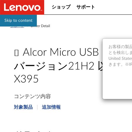
ショップ
サポート
Skip to content
サポート
>
Driver Detail
お客様の製品の
Alcor Micro USB 
とを検出しま
United S
バージョン21H2 以上/ 10 6
きます。※
X395
A
コンテンツ内容
l
対象製品
追加情報
c
o