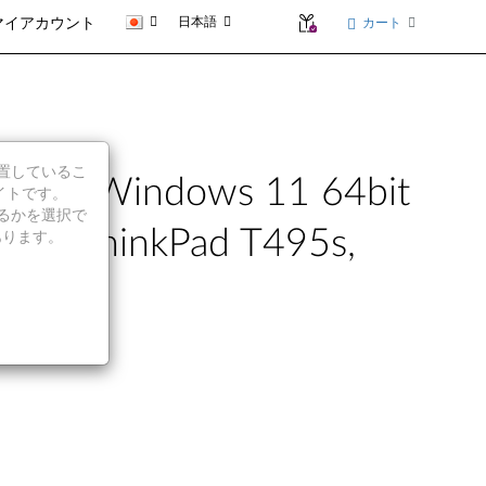
日本語
カート
マイアカウント
に位置しているこ
(Windows 11 64bit
イトです。
続行するかを選択で
 ThinkPad T495s,
あります。