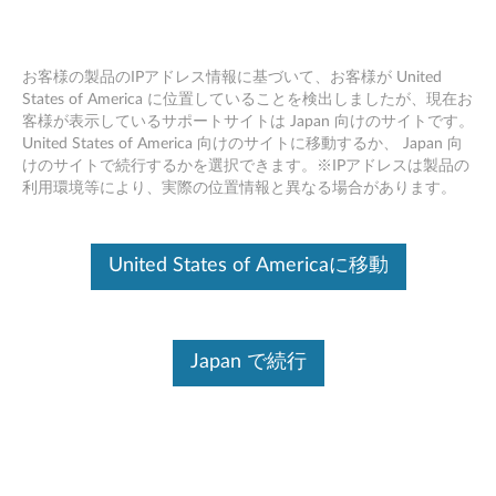
お客様の製品のIPアドレス情報に基づいて、お客様が United
States of America に位置していることを検出しましたが、現在お
客様が表示しているサポートサイトは Japan 向けのサイトです。
Skip to content
United States of America 向けのサイトに移動するか、 Japan 向
けのサイトで続行するかを選択できます。※IPアドレスは製品の
Fibocom L850-GL ワイヤレス
利用環境等により、実際の位置情報と異なる場合があります。
WAN ソフトウェア (Windows
10 64bit バージョン1803 以上) -
United States of Americaに移動
ThinkPad T495, T495s, X395
F
Japan で続行
i
コンテンツ内容
b
対象製品
追加情報
o