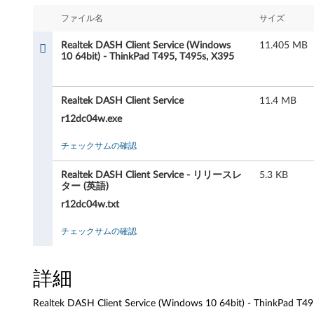
e
ファイル名
サイズ
k
Realtek DASH Client Service (Windows
11.405 MB
D
10 64bit) - ThinkPad T495, T495s, X395
A
Realtek DASH Client Service
11.4 MB
S
r12dc04w.exe
H
チェックサムの確認
C
Realtek DASH Client Service - リリースレ
5.3 KB
ター (英語)
l
r12dc04w.txt
i
チェックサムの確認
e
詳細
n
t
Realtek DASH Client Service (Windows 10 64bit) - ThinkPad T49