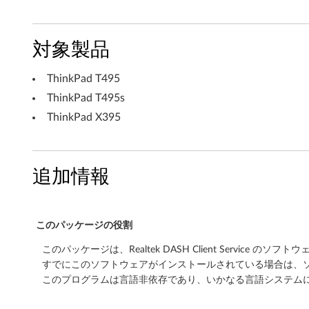
S
e
対象製品
r
ThinkPad T495
v
ThinkPad T495s
ThinkPad X395
i
c
追加情報
e
(
このパッケージの役割
W
このパッケージは、Realtek DASH Client Service 
i
すでにこのソフトウェアがインストールされている場合は、ソ
このプログラムは言語非依存であり、いかなる言語システム
n