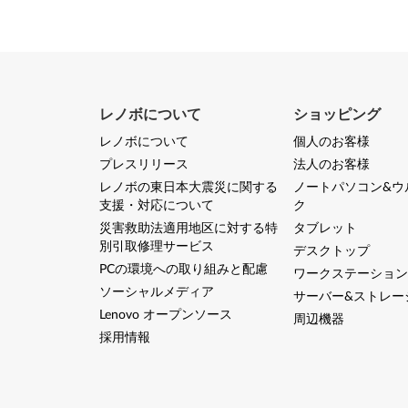
9
5
,
T
レノボについて
ショッピング
レノボについて
個人のお客様
4
プレスリリース
法人のお客様
9
レノボの東日本大震災に関する
ノートパソコン&ウ
支援・対応について
ク
5
災害救助法適用地区に対する特
タブレット
別引取修理サービス
デスクトップ
s
PCの環境への取り組みと配慮
ワークステーション
,
ソーシャルメディア
サーバー&ストレー
Lenovo オープンソース
周辺機器
X
採用情報
3
9