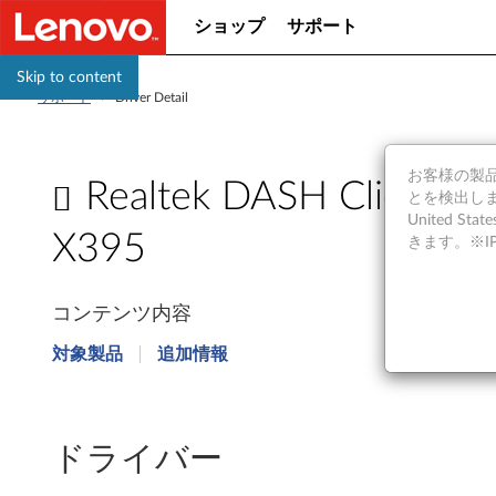
ショップ
サポート
Skip to content
サポート
>
Driver Detail
お客様の製品の
Realtek DASH Client Se
とを検出しま
United S
X395
きます。※
R
コンテンツ内容
e
対象製品
追加情報
a
l
ドライバー
t