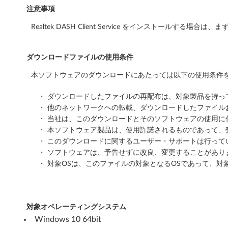
d
注意事項
o
Realtek DASH Client Service をインストールする
w
ダウンロードファイルの使用条件
s
本ソフトウェアのダウンロードにあたっては以下の使用条件を
1
・ ダウンロードしたファイルの再配布は、対象製品を持
0
・ 他のネットワークへの転載、ダウンロードしたファイ
・ 当社は、このダウンロードとそのソフトウェアの使用
6
・ 本ソフトウェア製品は、使用許諾されるものであって、
4
・ このダウンロードに関するユーザー・サポートは行って
・ ソフトウェアは、予告せずに改良、変更することがあり
b
・ 対象OSは、このファイルの対象となるOSであって、対
i
t
対象オペレーティングシステム
Windows 10 64bit
)