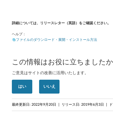
-
T
詳細については、リリースレター（英語）をご確認ください。
h
ヘルプ：
i
ファイルのダウンロード・展開・インストール方法
n
k
この情報はお役に立ちましたか
P
ご意見はサイトの改善に活用いたします。
a
d
はい
いいえ
T
4
最終更新日:
2022年9月20日
リリース日:
2019年6月3日
ド