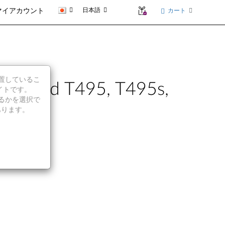
日本語
カート
マイアカウント
に位置しているこ
ThinkPad T495, T495s,
イトです。
続行するかを選択で
あります。