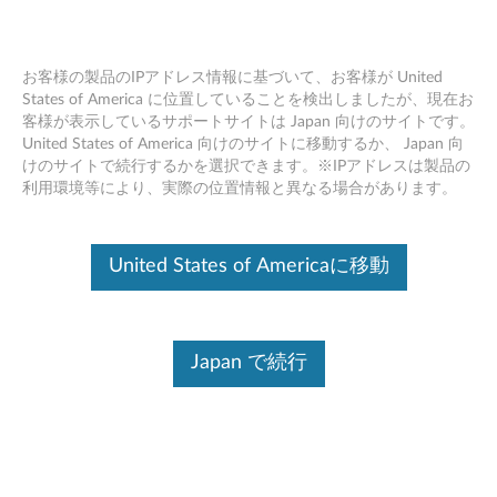
お客様の製品のIPアドレス情報に基づいて、お客様が United
States of America に位置していることを検出しましたが、現在お
客様が表示しているサポートサイトは Japan 向けのサイトです。
Skip to content
United States of America 向けのサイトに移動するか、 Japan 向
けのサイトで続行するかを選択できます。※IPアドレスは製品の
ThinkPad モニター INF ファイル
利用環境等により、実際の位置情報と異なる場合があります。
(Windows 11 64bit バージョン
21H2 以上/ 10 64bit バージョン
United States of Americaに移動
1803 以上) - ThinkPad T495
T
Japan で続行
h
コンテンツ内容
i
対象製品
追加情報
n