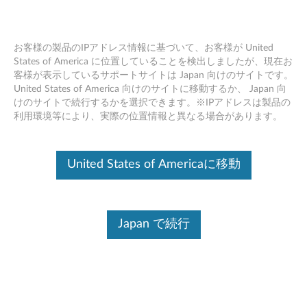
お客様の製品のIPアドレス情報に基づいて、お客様が United
States of America に位置していることを検出しましたが、現在お
客様が表示しているサポートサイトは Japan 向けのサイトです。
Skip to content
United States of America 向けのサイトに移動するか、 Japan 向
けのサイトで続行するかを選択できます。※IPアドレスは製品の
Synaptics オーディオ ドライバー
利用環境等により、実際の位置情報と異なる場合があります。
(Windows 11 64bit バージョン
21H2 以上/ 10 64bit バージョン
United States of Americaに移動
1809 以上) - ThinkPad E495,
E595
Japan で続行
S
y
コンテンツ内容
n
対象製品
追加情報