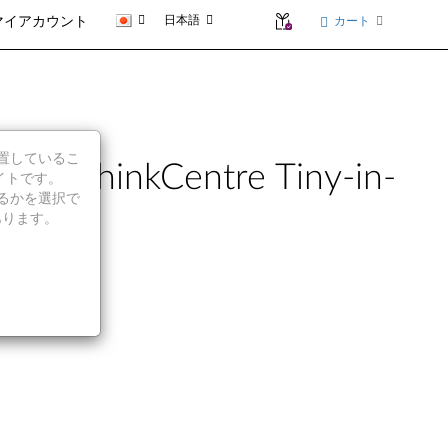
日本語
カート
マイアカウント
に位置しているこ
- ThinkCentre Tiny-in-
イトです。
続行するかを選択で
あります。