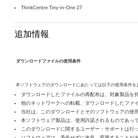
W
ThinkCentre Tiny-in-One 27
i
n
追加情報
d
o
ダウンロードファイルの使用条件
w
s
本ソフトウェアのダウンロードにあたっては以下の使用条件をお
7
ダウンロードしたファイルの再配布は、対象製品を
(
他のネットワークへの転載、ダウンロードしたファ
当社は、このダウンロードとそのソフトウェアの使
3
本ソフトウェア製品は、使用許諾されるものであっ
2
このダウンロードに関するユーザー・サポートは行
ソフトウェアは、予告せずに改良、変更することが