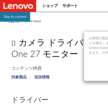
ショップ
サポート
Skip to content
サポート
>
Driver Detail
お客様の製品の
カメラ ドライバー Microsoft 
とを検出しま
United S
One 27 モニター
きます。※
カ
コンテンツ内容
メ
対象製品
追加情報
ラ
ド
ドライバー
ラ