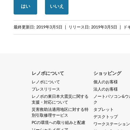
はい
いいえ
h
i
最終更新日:
2019年3月5日
リリース日:
2019年3月5日
ドキ
n
k
C
e
レノボについて
ショッピング
n
レノボについて
個人のお客様
t
プレスリリース
法人のお客様
レノボの東日本大震災に関する
ノートパソコン&ウ
r
支援・対応について
ク
e
災害救助法適用地区に対する特
タブレット
別引取修理サービス
デスクトップ
T
PCの環境への取り組みと配慮
ワークステーション
ソーシャルメディア