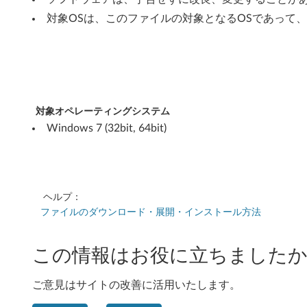
b
対象OSは、このファイルの対象となるOSであって
i
t
,
6
対象オペレーティングシステム
Windows 7 (32bit, 64bit)
4
b
i
ヘルプ：
ファイルのダウンロード・展開・インストール方法
t
)
この情報はお役に立ちましたか
-
ご意見はサイトの改善に活用いたします。
T