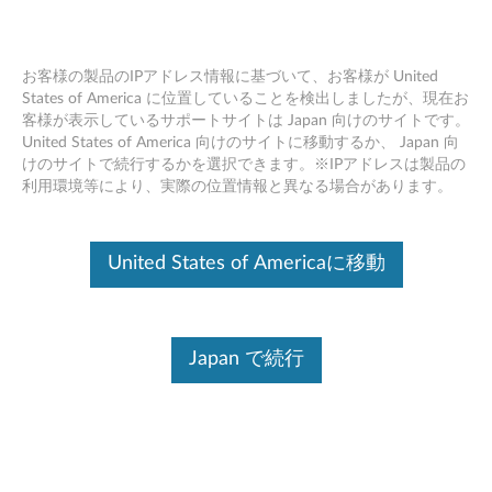
お客様の製品のIPアドレス情報に基づいて、お客様が United
States of America に位置していることを検出しましたが、現在お
客様が表示しているサポートサイトは Japan 向けのサイトです。
Skip to content
United States of America 向けのサイトに移動するか、 Japan 向
けのサイトで続行するかを選択できます。※IPアドレスは製品の
Elan タッチパッド ファームウェ
利用環境等により、実際の位置情報と異なる場合があります。
ア (Windows 10 64bit) -
Thinkpad P52
United States of Americaに移動
E
l
Japan で続行
コンテンツ内容
a
対象製品
追加情報
n
タ
ドライバー