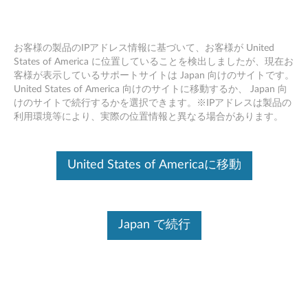
お客様の製品のIPアドレス情報に基づいて、お客様が United
States of America に位置していることを検出しましたが、現在お
客様が表示しているサポートサイトは Japan 向けのサイトです。
Skip to content
United States of America 向けのサイトに移動するか、 Japan 向
けのサイトで続行するかを選択できます。※IPアドレスは製品の
Intel Bluetooth ソフトウェア
利用環境等により、実際の位置情報と異なる場合があります。
(Windows 10 64bit バージョン
1703) - ThinkPad P52, P72
United States of Americaに移動
I
n
Japan で続行
コンテンツ内容
t
対象製品
追加情報
e
l
ドライバー