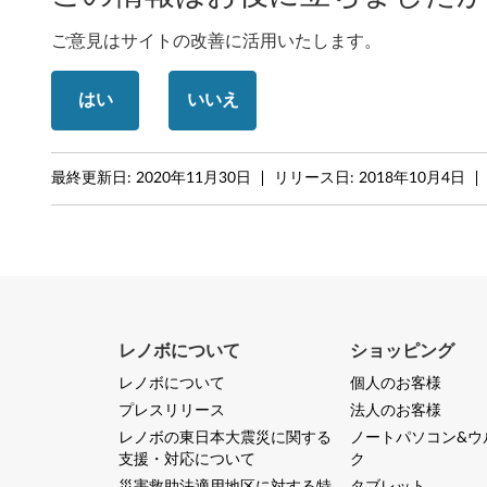
o
ご意見はサイトの改善に活用いたします。
o
はい
いいえ
k
C
最終更新日:
2020年11月30日
リリース日:
2018年10月4日
9
3
0
レノボについて
ショッピング
レノボについて
個人のお客様
プレスリリース
法人のお客様
レノボの東日本大震災に関する
ノートパソコン&ウ
支援・対応について
ク
災害救助法適用地区に対する特
タブレット