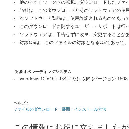
は
他のネットワークへの転載、ダウンロードしたファ
当社は、このダウンロードとそのソフトウェアの使
そ
本ソフトウェア製品は、使用許諾されるものであっ
れ
このダウンロードに関するユーザー・サポートは行
ソフトウェアは、予告せずに改良、変更することが
以
対象OSは、このファイルの対象となるOSであって
降
)
-
対象オペレーティングシステム
Windows 10 64bit RS4 または以降 (バージョン 18
Y
o
g
ヘルプ：
ファイルのダウンロード・展開・インストール方法
a
B
この情報はお役に立ちましたか