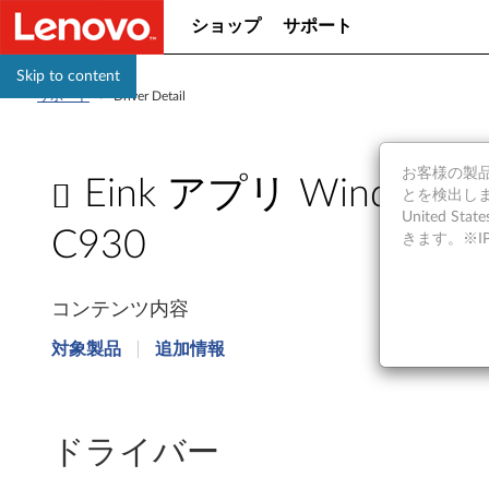
ショップ
サポート
Skip to content
サポート
>
Driver Detail
お客様の製品の
Eink アプリ Windows
とを検出しま
United S
C930
きます。※
E
コンテンツ内容
i
対象製品
追加情報
n
k
ドライバー
ア