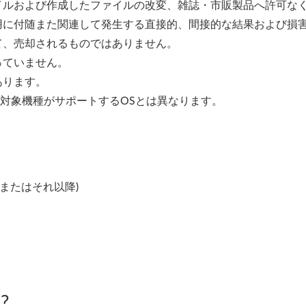
イルおよび作成したファイルの改変、雑誌・市販製品へ許可な
用に付随また関連して発生する直接的、間接的な結果および損
て、売却されるものではありません。
っていません。
あります。
、対象機種がサポートするOSとは異なります。
03 またはそれ以降)
?