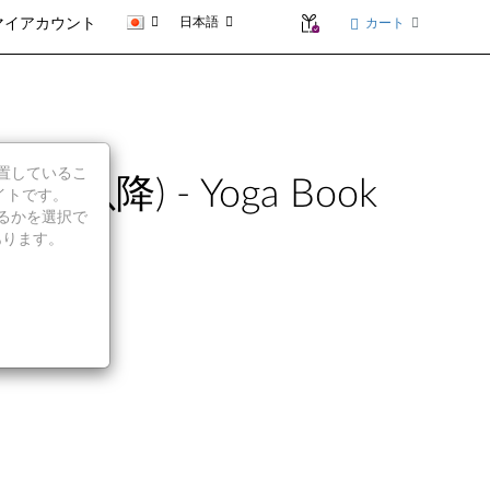
日本語
カート
マイアカウント
に位置しているこ
れ以降) - Yoga Book
イトです。
続行するかを選択で
あります。