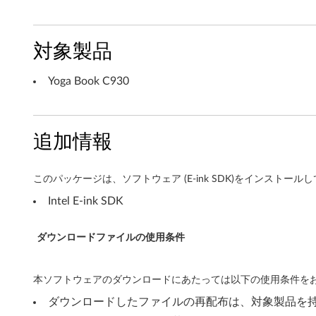
バ
ー
対象製品
ジ
Yoga Book C930
ョ
ン
追加情報
1
このパッケージは、ソフトウェア (E-ink SDK)をインスト
8
Intel E-ink SDK
0
3
ダウンロードファイルの使用条件
ま
本ソフトウェアのダウンロードにあたっては以下の使用条件をお
た
ダウンロードしたファイルの再配布は、対象製品を