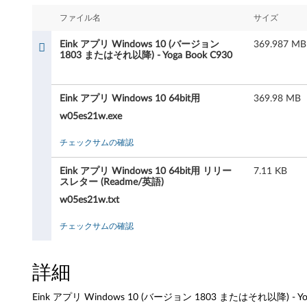
プ
ファイル名
サイズ
リ
Eink アプリ Windows 10 (バージョン
369.987 MB
W
1803 またはそれ以降) - Yoga Book C930
i
Eink アプリ Windows 10 64bit用
369.98 MB
n
w05es21w.exe
d
チェックサムの確認
o
Eink アプリ Windows 10 64bit用 リリー
7.11 KB
スレター (Readme/英語)
w
w05es21w.txt
s
チェックサムの確認
1
詳細
0
(
Eink アプリ Windows 10 (バージョン 1803 またはそれ以降) - Yog