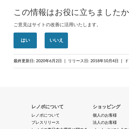
Y
この情報はお役に立ちましたか
o
ご意見はサイトの改善に活用いたします。
g
はい
いいえ
a
B
最終更新日:
2020年6月2日
リリース日:
2018年10月4日
ド
o
o
k
C
レノボについて
ショッピング
9
レノボについて
個人のお客様
3
プレスリリース
法人のお客様