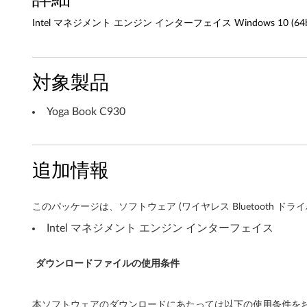
タ
Intel マネジメント エンジン インターフェイス Windows 10 (64bit) 
ー
フ
対象製品
ェ
Yoga Book C930
イ
ス
追加情報
W
i
このパッケージは、ソフトウェア (ワイヤレス Bluetooth
Intel マネジメント エンジン インターフェイス
n
d
ダウンロードファイルの使用条件
o
本ソフトウェアのダウンロードにあたっては以下の使用条件をお