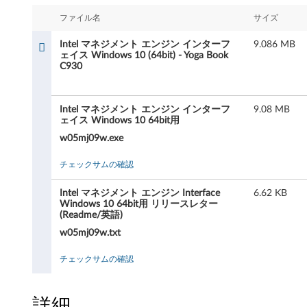
マ
ファイル名
サイズ
ネ
Intel マネジメント エンジン インターフ
9.086 MB
ジ
ェイス Windows 10 (64bit) - Yoga Book
C930
メ
ン
Intel マネジメント エンジン インターフ
9.08 MB
ェイス Windows 10 64bit用
ト
w05mj09w.exe
エ
チェックサムの確認
ン
Intel マネジメント エンジン Interface
6.62 KB
Windows 10 64bit用 リリースレター
ジ
(Readme/英語)
w05mj09w.txt
ン
チェックサムの確認
イ
ン
詳細