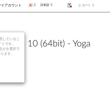
日本語
カート
マイアカウント
に位置しているこ
10 (64bit) - Yoga
イトです。
続行するかを選択で
あります。