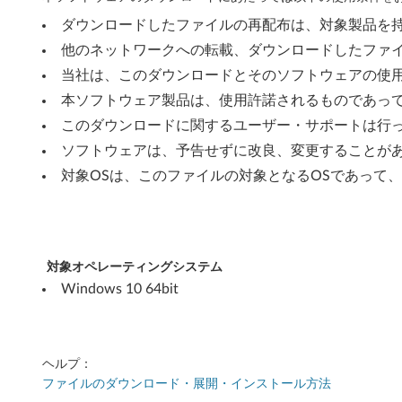
w
ダウンロードしたファイルの再配布は、対象製品を
s
他のネットワークへの転載、ダウンロードしたファ
1
当社は、このダウンロードとそのソフトウェアの使
本ソフトウェア製品は、使用許諾されるものであっ
0
このダウンロードに関するユーザー・サポートは行
(
ソフトウェアは、予告せずに改良、変更することが
対象OSは、このファイルの対象となるOSであって
6
4
b
対象オペレーティングシステム
i
Windows 10 64bit
t
)
ヘルプ：
ファイルのダウンロード・展開・インストール方法
-