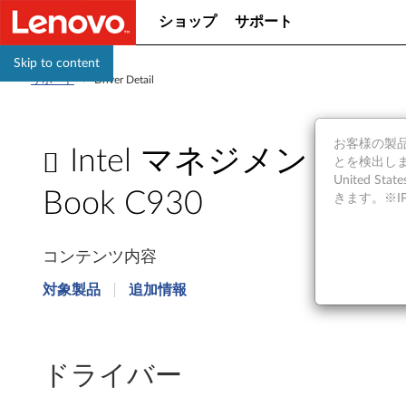
ショップ
サポート
Skip to content
サポート
>
Driver Detail
お客様の製品の
Intel マネジメント エンジ
とを検出しま
United S
Book C930
きます。※
I
コンテンツ内容
n
対象製品
追加情報
t
e
ドライバー
l