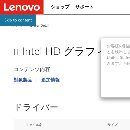
ショップ
サポート
Skip to content
サポート
>
Driver Detail
お客様の製品の
Intel HD グラフィック 615
とを検出しま
United S
I
きます。※
コンテンツ内容
n
対象製品
追加情報
t
e
ドライバー
l
H
ファイル名
サイズ