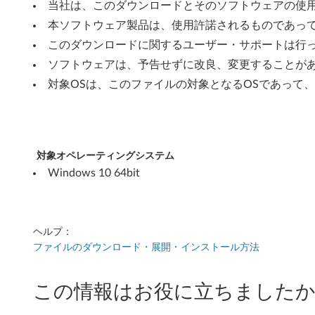
i
当社は、このダウンロードとそのソフトウェアの使
本ソフトウェア製品は、使用許諾されるものであっ
t
このダウンロードに関するユーザー・サポートは行
)
ソフトウェアは、予告せずに改良、変更することが
-
対象OSは、このファイルの対象となるOSであって
Y
o
対象オペレーティングシステム
g
Windows 10 64bit
a
B
ヘルプ：
o
ファイルのダウンロード・展開・インストール方法
o
この情報はお役に立ちましたか
k