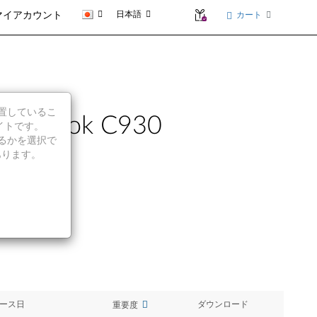
日本語
カート
マイアカウント
に位置しているこ
oga Book C930
イトです。
続行するかを選択で
あります。
ース日
ダウンロード
重要度