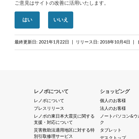
ご意見はサイトの改善に活用いたします。
C
9
はい
いいえ
3
0
最終更新日:
2021年1月22日
リリース日:
2018年10月4日
レノボについて
ショッピング
レノボについて
個人のお客様
プレスリリース
法人のお客様
レノボの東日本大震災に関する
ノートパソコン&ウ
支援・対応について
ク
災害救助法適用地区に対する特
タブレット
別引取修理サービス
デスクトップ