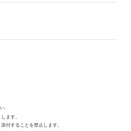
さい。
とします。
く添付することを禁止します。