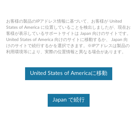
お客様の製品のIPアドレス情報に基づいて、お客様が United
States of America に位置していることを検出しましたが、現在お
客様が表示しているサポートサイトは Japan 向けのサイトです。
Skip to content
United States of America 向けのサイトに移動するか、 Japan 向
けのサイトで続行するかを選択できます。※IPアドレスは製品の
WinTab ドライバー (Windows 11
利用環境等により、実際の位置情報と異なる場合があります。
64bit バージョン21H2 以上/ 10
64bit バージョン1709 以上) -
United States of Americaに移動
ThinkPad P1 (マシンタイプ
20MD, 20ME), X1 Extreme (マシ
Japan で続行
ンタイプ 20MF, 20MG)
W
i
コンテンツ内容