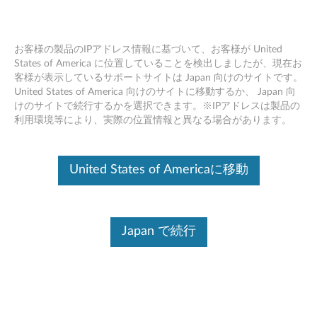
お客様の製品のIPアドレス情報に基づいて、お客様が United
States of America に位置していることを検出しましたが、現在お
客様が表示しているサポートサイトは Japan 向けのサイトです。
Skip to content
United States of America 向けのサイトに移動するか、 Japan 向
けのサイトで続行するかを選択できます。※IPアドレスは製品の
Lenovo L24e-20 モニター ドライ
利用環境等により、実際の位置情報と異なる場合があります。
バー Microsoft Windows 10, 7
(32bit, 64bit)
United States of Americaに移動
L
e
Japan で続行
コンテンツ内容
n
対象製品
追加情報
o
v
ドライバー