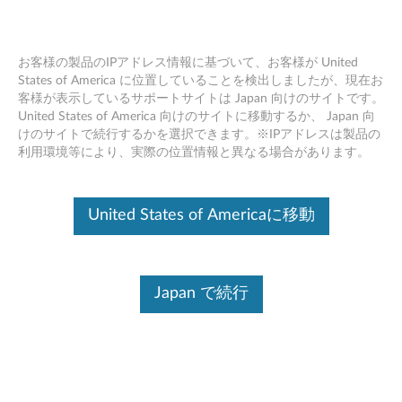
お客様の製品のIPアドレス情報に基づいて、お客様が United
States of America に位置していることを検出しましたが、現在お
客様が表示しているサポートサイトは Japan 向けのサイトです。
Skip to content
United States of America 向けのサイトに移動するか、 Japan 向
けのサイトで続行するかを選択できます。※IPアドレスは製品の
SCCM パッケージ Windows 10
利用環境等により、実際の位置情報と異なる場合があります。
(バージョン 1709, 1803, 1809,
1903, 1909, 2004, 20H2) , 11 (バ
United States of Americaに移動
ージョン 21H2) - ThinkCentre
M920t, M920s, M920q, M920x,
Japan で続行
M720t, M720s, M720q,
ThinkStation P330 Tiny システム
S