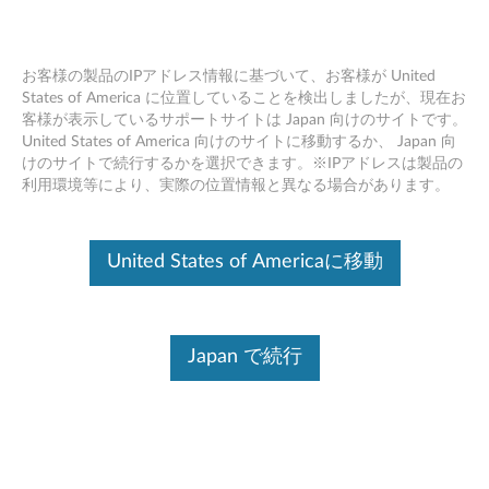
お客様の製品のIPアドレス情報に基づいて、お客様が United
States of America に位置していることを検出しましたが、現在お
客様が表示しているサポートサイトは Japan 向けのサイトです。
Skip to content
United States of America 向けのサイトに移動するか、 Japan 向
けのサイトで続行するかを選択できます。※IPアドレスは製品の
QCA Bluetooth ドライバー
利用環境等により、実際の位置情報と異なる場合があります。
Windows 10 64bit (バージョン
1709 および 1803) - デスクトッ
United States of Americaに移動
プ
Q
Japan で続行
C
コンテンツ内容
A
対象製品
追加情報
B