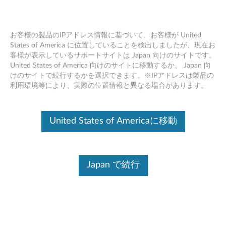
お客様の製品のIPアドレス情報に基づいて、お客様が United
States of America に位置していることを検出しましたが、現在お
客様が表示しているサポートサイトは Japan 向けのサイトです。
Skip to content
United States of America 向けのサイトに移動するか、 Japan 向
けのサイトで続行するかを選択できます。※IPアドレスは製品の
Realtek オーディオ ドライバー
利用環境等により、実際の位置情報と異なる場合があります。
Windows 10 (64bit) - Lenovo
ideacentre AIO 520-27ICB
United States of Americaに移動
R
e
Japan で続行
コンテンツ内容
a
対象製品
追加情報
l
t
ドライバー