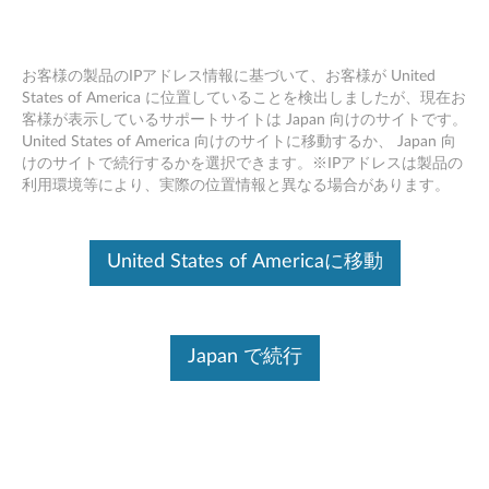
お客様の製品のIPアドレス情報に基づいて、お客様が United
States of America に位置していることを検出しましたが、現在お
客様が表示しているサポートサイトは Japan 向けのサイトです。
Skip to content
United States of America 向けのサイトに移動するか、 Japan 向
けのサイトで続行するかを選択できます。※IPアドレスは製品の
オープンソースコード - Tab4 10
利用環境等により、実際の位置情報と異なる場合があります。
Plus(TB-X704F)
オ
United States of Americaに移動
ー
コンテンツ内容
プ
Japan で続行
対象製品
追加情報
ン
ソ
ドライバー
ー