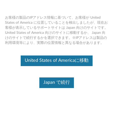
お客様の製品のIPアドレス情報に基づいて、お客様が United
States of America に位置していることを検出しましたが、現在お
客様が表示しているサポートサイトは Japan 向けのサイトです。
Skip to content
United States of America 向けのサイトに移動するか、 Japan 向
けのサイトで続行するかを選択できます。※IPアドレスは製品の
TCON ファームウェア for AUO
利用環境等により、実際の位置情報と異なる場合があります。
14インチ FHD IPS Narrow LCD
(Windows 10 64bit) - ThinkPad
United States of Americaに移動
E480
T
Japan で続行
C
コンテンツ内容
O
対象製品
追加情報
N