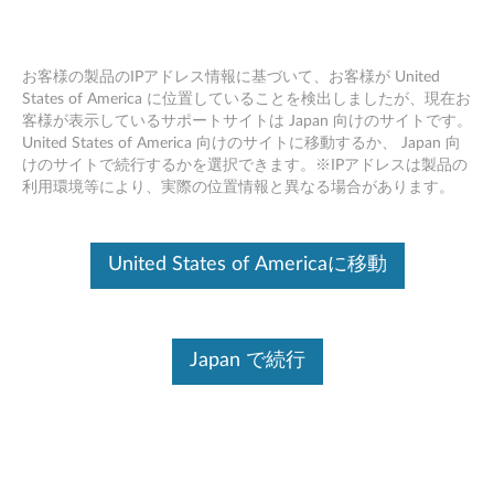
お客様の製品のIPアドレス情報に基づいて、お客様が United
States of America に位置していることを検出しましたが、現在お
客様が表示しているサポートサイトは Japan 向けのサイトです。
Skip to content
United States of America 向けのサイトに移動するか、 Japan 向
けのサイトで続行するかを選択できます。※IPアドレスは製品の
Intel グラフィックス ドライバー
利用環境等により、実際の位置情報と異なる場合があります。
(Skylake) Windows 10 (64bit) - デ
スクトップ
United States of Americaに移動
I
n
Japan で続行
コンテンツ内容
t
対象製品
追加情報
e
l
ドライバー