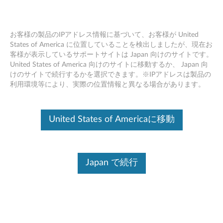
お客様の製品のIPアドレス情報に基づいて、お客様が United
States of America に位置していることを検出しましたが、現在お
客様が表示しているサポートサイトは Japan 向けのサイトです。
Skip to content
United States of America 向けのサイトに移動するか、 Japan 向
けのサイトで続行するかを選択できます。※IPアドレスは製品の
SCCM パッケージ (Windows
利用環境等により、実際の位置情報と異なる場合があります。
PE10 64bit) - ThinkPad L480,
L580
United States of Americaに移動
S
C
Japan で続行
コンテンツ内容
C
対象製品
追加情報
M
パ
ドライバー