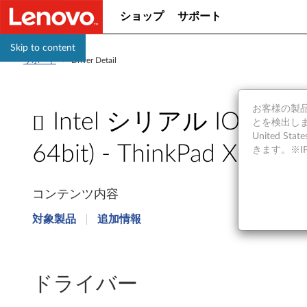
ショップ
サポート
Skip to content
サポート
>
Driver Detail
お客様の製品の
Intel シリアル IO ドラ
とを検出しま
United S
64bit) - ThinkPad X1
きます。※
I
コンテンツ内容
n
対象製品
追加情報
t
e
ドライバー
l