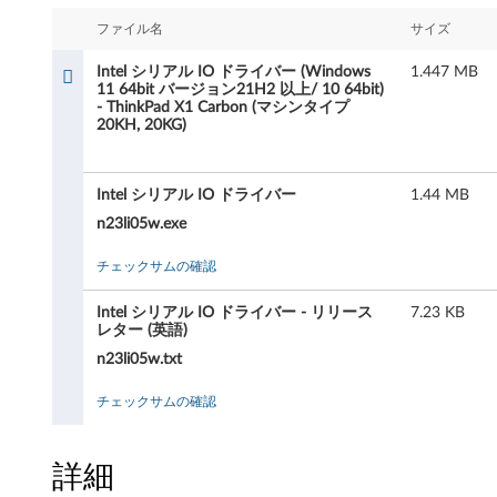
シ
ファイル名
サイズ
リ
Intel シリアル IO ドライバー (Windows
1.447 MB
ア
11 64bit バージョン21H2 以上/ 10 64bit)
- ThinkPad X1 Carbon (マシンタイプ
20KH, 20KG)
ル
I
Intel シリアル IO ドライバー
1.44 MB
O
n23li05w.exe
ド
チェックサムの確認
ラ
Intel シリアル IO ドライバー - リリース
7.23 KB
レター (英語)
イ
n23li05w.txt
バ
チェックサムの確認
ー
詳細
(