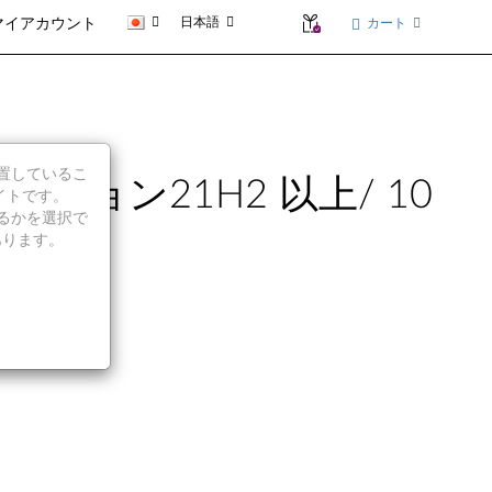
日本語
カート
マイアカウント
に位置しているこ
t バージョン21H2 以上/ 10
イトです。
続行するかを選択で
KG)
あります。