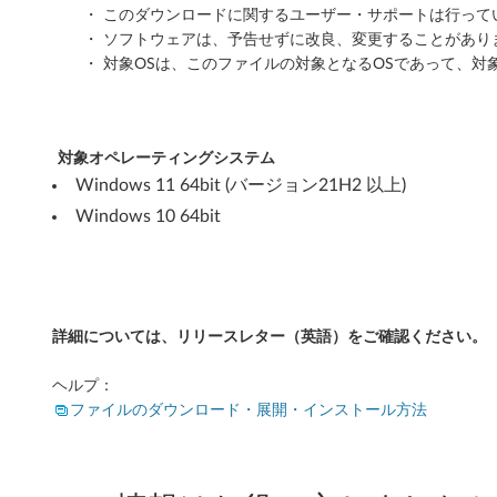
・ このダウンロードに関するユーザー・サポートは行って
以
・ ソフトウェアは、予告せずに改良、変更することがあり
・ 対象OSは、このファイルの対象となるOSであって、対
上
/
1
対象オペレーティングシステム
Windows 11 64bit (バージョン21H2 以上)
0
Windows 10 64bit
6
4
b
詳細については、リリースレター（英語）をご確認ください。
i
ヘルプ：
ファイルのダウンロード・展開・インストール方法
t
)