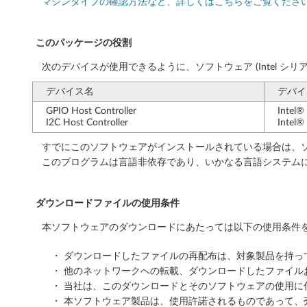
b
マシンタイプの確認方法など、詳しくはこちらをご覧くださ
i
このパッケージの役割
t
次のデバイスが使用できるように、ソフトウェア (Intel シリ
バ
デバイス名
デバイス
ー
GPIO Host Controller
Intel® S
I2C Host Controller
Intel® S
ジ
すでにこのソフトウェアがインストールされている場合は、ソ
ョ
このプログラムは言語非依存であり、いかなる言語システム
ン
ダウンロードファイルの使用条件
2
本ソフトウェアのダウンロードにあたっては以下の使用条件を
1
・ ダウンロードしたファイルの再配布は、対象製品を持
H
・ 他のネットワークへの転載、ダウンロードしたファイ
・ 当社は、このダウンロードとそのソフトウェアの使用
2
・ 本ソフトウェア製品は、使用許諾されるものであって、