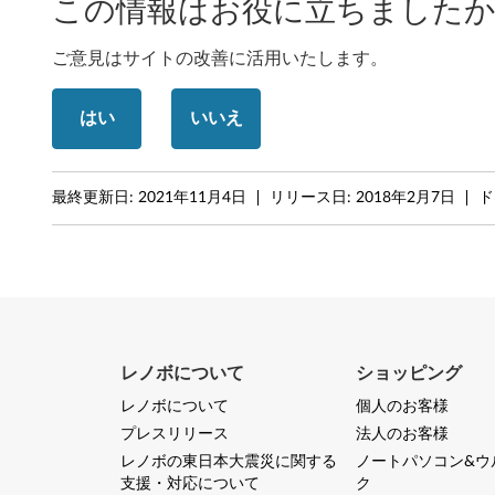
この情報はお役に立ちましたか
-
T
ご意見はサイトの改善に活用いたします。
h
はい
いいえ
i
n
最終更新日:
2021年11月4日
リリース日:
2018年2月7日
ド
k
P
a
d
レノボについて
ショッピング
X
レノボについて
個人のお客様
プレスリリース
法人のお客様
1
レノボの東日本大震災に関する
ノートパソコン&ウ
C
支援・対応について
ク