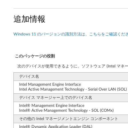
w
s
追加情報
1
1
Windows 11 のバージョンの識別方法は、こちらをご確認くだ
6
このパッケージの役割
4
次のデバイスが使用できるように、ソフトウェア (Intel マ
b
デバイス名
i
Intel Management Engine Interface
Intel Active Management Technology - Serial Over LAN (SOL)
t
デバイス マネージャー上でのデバイス名
バ
Intel® Management Engine Interface
Intel® Active Management Technology - SOL (COMx)
ー
その他の Intel マネージメントエンジン コンポーネント
ジ
Intel® Dynamic Application Loader (DAL)