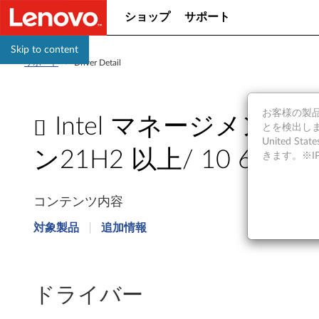
ショップ
サポート
Skip to content
サポート
>
Driver Detail
お客様の製品の
Intel マネージメントエ
とを検出しま
United S
ン21H2 以上/ 10 64bit) -
きます。※
I
コンテンツ内容
n
対象製品
追加情報
t
e
ドライバー
l