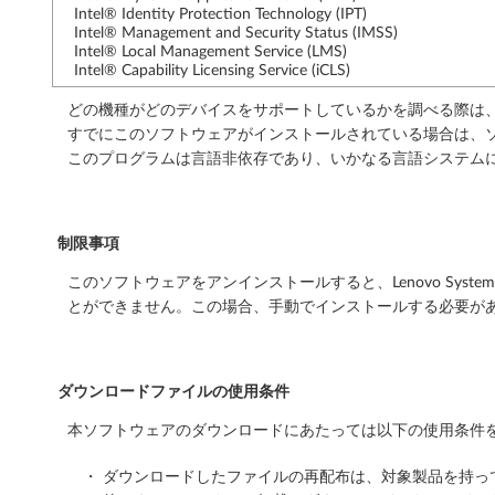
Intel® Identity Protection Technology (IPT)
ョ
Intel® Management and Security Status (IMSS)
Intel® Local Management Service (LMS)
ン
Intel® Capability Licensing Service (iCLS)
どの機種がどのデバイスをサポートしているかを調べる際は
2
すでにこのソフトウェアがインストールされている場合は、ソ
1
このプログラムは言語非依存であり、いかなる言語システム
H
2
制限事項
このソフトウェアをアンインストールすると、Lenovo Syst
以
とができません。この場合、手動でインストールする必要が
上
/
ダウンロードファイルの使用条件
1
本ソフトウェアのダウンロードにあたっては以下の使用条件を
0
・ ダウンロードしたファイルの再配布は、対象製品を持