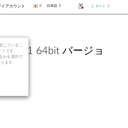
日本語
カート
マイアカウント
に位置しているこ
s 11 64bit バージョ
イトです。
続行するかを選択で
あります。