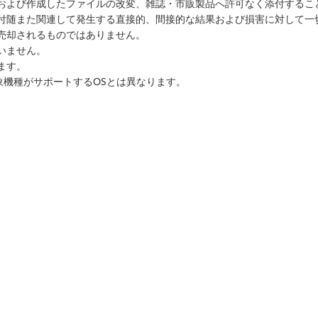
ルおよび作成したファイルの改変、雑誌・市販製品へ許可なく添付するこ
に付随また関連して発生する直接的、間接的な結果および損害に対して一
売却されるものではありません。
いません。
ます。
象機種がサポートするOSとは異なります。