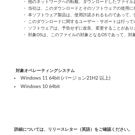
6
・ 他のネットワークへの転載、ダウンロードしたファイ
・ 当社は、このダウンロードとそのソフトウェアの使用
4
・ 本ソフトウェア製品は、使用許諾されるものであって、
・ このダウンロードに関するユーザー・サポートは行って
b
・ ソフトウェアは、予告せずに改良、変更することがあり
・ 対象OSは、このファイルの対象となるOSであって、対
i
t
)
対象オペレーティングシステム
-
Windows 11 64bit (バージョン21H2 以上)
T
Windows 10 64bit
h
i
n
詳細については、リリースレター（英語）をご確認ください。
k