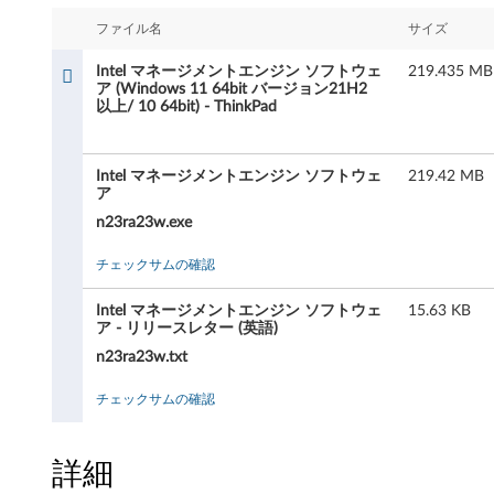
マ
ファイル名
サイズ
ネ
Intel マネージメントエンジン ソフトウェ
219.435 MB
ー
ア (Windows 11 64bit バージョン21H2
以上/ 10 64bit) - ThinkPad
ジ
メ
Intel マネージメントエンジン ソフトウェ
219.42 MB
ア
ン
n23ra23w.exe
ト
チェックサムの確認
エ
Intel マネージメントエンジン ソフトウェ
15.63 KB
ア - リリースレター (英語)
ン
n23ra23w.txt
ジ
チェックサムの確認
ン
詳細
ソ