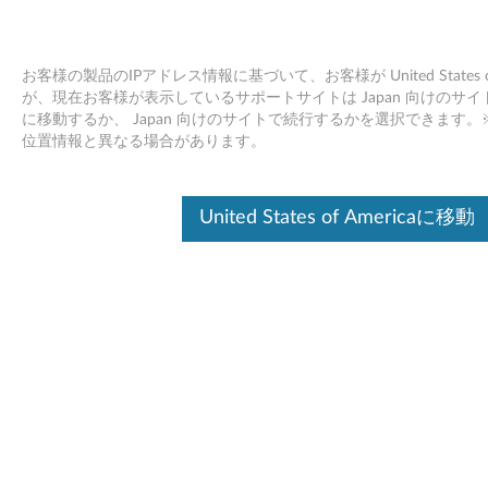
お客様の製品のIPアドレス情報に基づいて、お客様が United States
が、現在お客様が表示しているサポートサイトは Japan 向けのサイトです。Uni
に移動するか、 Japan 向けのサイトで続行するかを選択できます
Skip to content
位置情報と異なる場合があります。
Intel Dynamic Platform &
United States of Americaに移動
Thermal Framework ドライバー
(Windows 10 64bit バージョン
1709 以上) - ThinkPad L380,
L380 Yoga
I
n
コンテンツ内容
t
対象製品
追加情報