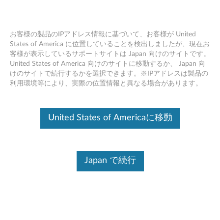
お客様の製品のIPアドレス情報に基づいて、お客様が United
States of America に位置していることを検出しましたが、現在お
客様が表示しているサポートサイトは Japan 向けのサイトです。
Skip to content
United States of America 向けのサイトに移動するか、 Japan 向
けのサイトで続行するかを選択できます。※IPアドレスは製品の
Realtek オーディオ ドライバー
利用環境等により、実際の位置情報と異なる場合があります。
(Windows 10 64bit バージョン
1709 以上) - ThinkPad L380,
United States of Americaに移動
L380 Yoga
R
Japan で続行
e
コンテンツ内容
a
対象製品
追加情報
l