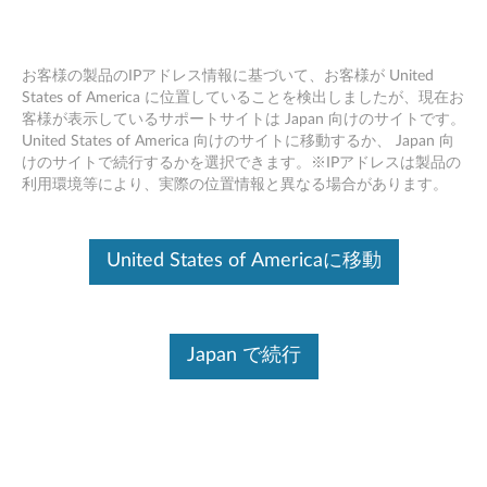
お客様の製品のIPアドレス情報に基づいて、お客様が United
States of America に位置していることを検出しましたが、現在お
客様が表示しているサポートサイトは Japan 向けのサイトです。
Skip to content
United States of America 向けのサイトに移動するか、 Japan 向
けのサイトで続行するかを選択できます。※IPアドレスは製品の
ドライバー パッケージ
利用環境等により、実際の位置情報と異なる場合があります。
Windows 11 64bit , 11 (バージョ
ン 22H2) , 10 (バージョン 1803,
United States of Americaに移動
1809, 1903, 1909, 2004, 21H2,
22H2), Linux - ThinkStation P520,
Japan で続行
P520c
ド
ラ
コンテンツ内容