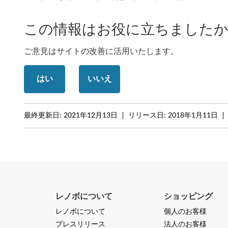
(
この情報はお役に立ちましたか
6
ご意見はサイトの改善に活用いたします。
4
b
はい
いいえ
i
t
最終更新日:
2021年12月13日
リリース日:
2018年1月11日
)
,
7
(
レノボについて
ショッピング
6
レノボについて
個人のお客様
プレスリリース
法人のお客様