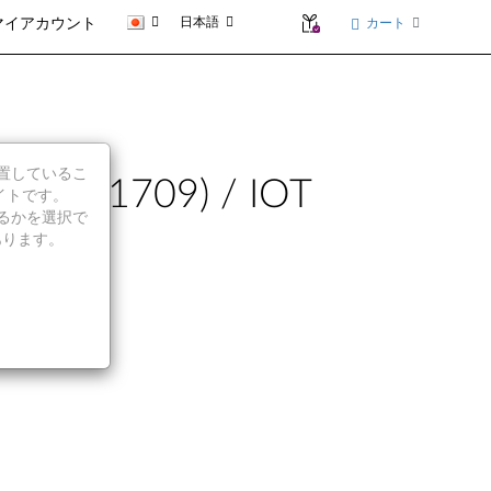
日本語
カート
マイアカウント
に位置しているこ
ン 1709) / IOT
イトです。
続行するかを選択で
あります。