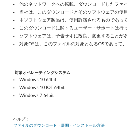
ジ
他のネットワークへの転載、ダウンロードしたファ
ョ
当社は、このダウンロードとそのソフトウェアの使
本ソフトウェア製品は、使用許諾されるものであっ
ン
このダウンロードに関するユーザー・サポートは行
1
ソフトウェアは、予告せずに改良、変更することが
対象OSは、このファイルの対象となるOSであって
7
0
9
対象オペレーティングシステム
)
Windows 10 64bit
Windows 10 IOT 64bit
/
Windows 7 64bit
I
O
ヘルプ：
T
ファイルのダウンロード・展開・インストール方法