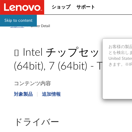
ショップ
サポート
Skip to content
サポート
>
Driver Detail
お客様の製品の
Intel チップセット ドライ
とを検出しま
United S
(64bit), 7 (64bit) - Think
きます。※
I
コンテンツ内容
n
対象製品
追加情報
t
e
ドライバー
l