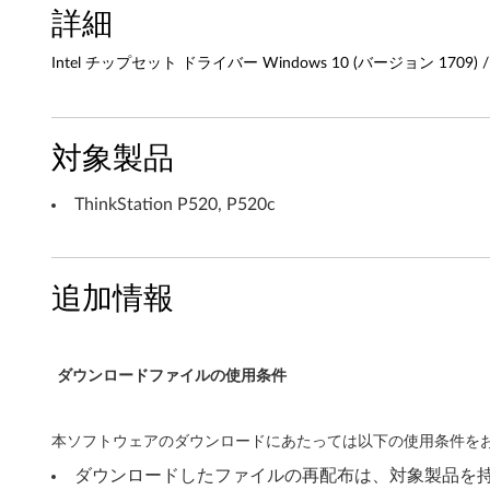
詳細
i
Intel チップセット ドライバー Windows 10 (バージョン 1709) / IOT (64b
n
d
対象製品
o
w
ThinkStation P520, P520c
s
1
追加情報
0
(
ダウンロードファイルの使用条件
バ
本ソフトウェアのダウンロードにあたっては以下の使用条件をお
ー
ダウンロードしたファイルの再配布は、対象製品を