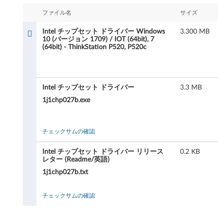
チ
ファイル名
サイズ
ッ
Intel チップセット ドライバー Windows
3.300 MB
プ
10 (バージョン 1709) / IOT (64bit), 7
(64bit) - ThinkStation P520, P520c
セ
ッ
Intel チップセット ドライバー
3.3 MB
ト
1j1chp027b.exe
ド
チェックサムの確認
ラ
Intel チップセット ドライバー リリース
0.2 KB
イ
レター (Readme/英語)
バ
1j1chp027b.txt
ー
チェックサムの確認
W