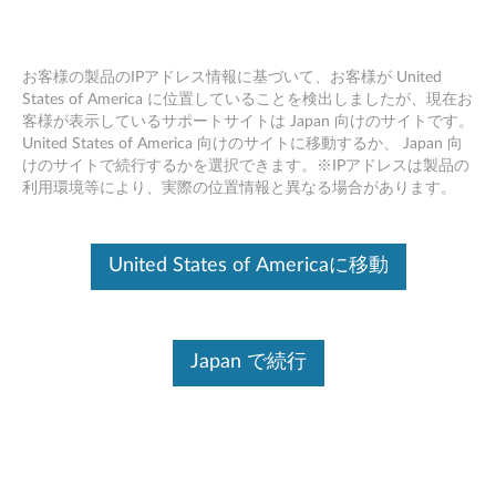
お客様の製品のIPアドレス情報に基づいて、お客様が United
States of America に位置していることを検出しましたが、現在お
客様が表示しているサポートサイトは Japan 向けのサイトです。
Skip to content
United States of America 向けのサイトに移動するか、 Japan 向
けのサイトで続行するかを選択できます。※IPアドレスは製品の
NVIDIA External VGA ドライバー
利用環境等により、実際の位置情報と異なる場合があります。
Windows 7 (64bit) - ThinkStation
P520, P520c, P720, P920
United States of Americaに移動
N
V
Japan で続行
コンテンツ内容
I
対象製品
追加情報
D
I
ドライバー