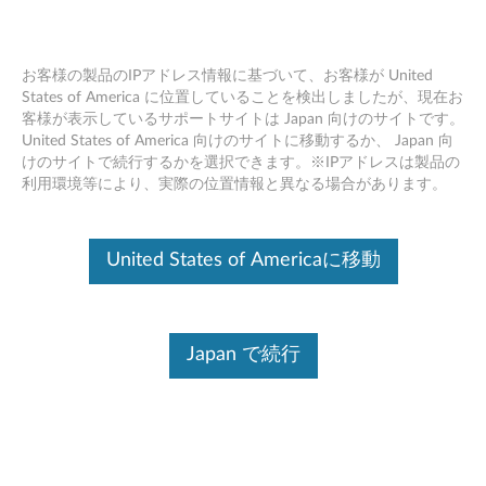
お客様の製品のIPアドレス情報に基づいて、お客様が United
States of America に位置していることを検出しましたが、現在お
客様が表示しているサポートサイトは Japan 向けのサイトです。
Skip to content
United States of America 向けのサイトに移動するか、 Japan 向
けのサイトで続行するかを選択できます。※IPアドレスは製品の
WLAN ドライバー Windows 10
利用環境等により、実際の位置情報と異なる場合があります。
(64bit) - Lenovo 300e
W
United States of Americaに移動
L
コンテンツ内容
A
Japan で続行
対象製品
追加情報
N
ド
ドライバー
ラ