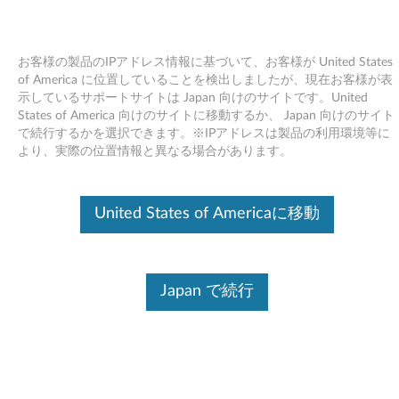
お客様の製品のIPアドレス情報に基づいて、お客様が United States
of America に位置していることを検出しましたが、現在お客様が表
示しているサポートサイトは Japan 向けのサイトです。United
Skip to content
States of America 向けのサイトに移動するか、 Japan 向けのサイト
で続行するかを選択できます。※IPアドレスは製品の利用環境等に
Intel マネジメント エンジン
より、実際の位置情報と異なる場合があります。
11.8 Firmware Windows 10
(64bit) - Lenovo IdeaPad Y700-
United States of Americaに移動
15ISK, Y700-17ISK
I
Japan で続行
n
コンテンツ内容
t
対象製品
追加情報
e