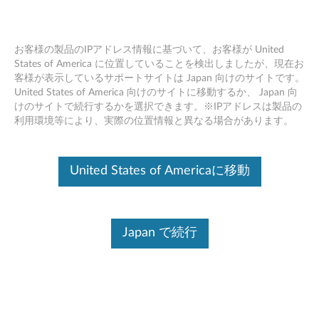
お客様の製品のIPアドレス情報に基づいて、お客様が United
States of America に位置していることを検出しましたが、現在お
客様が表示しているサポートサイトは Japan 向けのサイトです。
Skip to content
United States of America 向けのサイトに移動するか、 Japan 向
けのサイトで続行するかを選択できます。※IPアドレスは製品の
Intel マネジメント エンジン
利用環境等により、実際の位置情報と異なる場合があります。
11.8 Firmware Windows 7 (64bit),
Windows 10 (64bit) - Lenovo
United States of Americaに移動
ideapad 110-14ISK, 110-15ISK
I
Japan で続行
n
コンテンツ内容
t
対象製品
追加情報
e