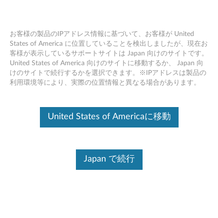
お客様の製品のIPアドレス情報に基づいて、お客様が United
States of America に位置していることを検出しましたが、現在お
客様が表示しているサポートサイトは Japan 向けのサイトです。
Skip to content
United States of America 向けのサイトに移動するか、 Japan 向
けのサイトで続行するかを選択できます。※IPアドレスは製品の
Type C Firmware Windows 10
利用環境等により、実際の位置情報と異なる場合があります。
(64bit) - Lenovo YOGA 920-
13IKB, Star Wars Special Edition
United States of Americaに移動
Lenovo Yoga 920 Galactic Empire
T
Japan で続行
y
コンテンツ内容
p
対象製品
追加情報
e