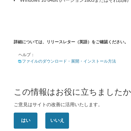
Windows 10 64bit (バージョン1803またはそれ以降)
d
2
5
,
詳細については、リリースレター（英語）をご確認ください。
T
ヘルプ：
4
ファイルのダウンロード・展開・インストール方法
7
0
この情報はお役に立ちましたか
(
マ
ご意見はサイトの改善に活用いたします。
シ
はい
いいえ
ン