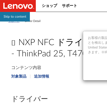
ショップ
サポート
Skip to content
サポート
>
Driver Detail
お客様の製品の
NXP NFC ドライバー (
とを検出しま
United S
- ThinkPad 25, T470
きます。※
N
コンテンツ内容
X
対象製品
追加情報
P
N
ドライバー
F