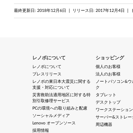
タ
最終更新日:
2018年12月6日
リリース日:
2017年12月4日
イ
プ
2
0
レノボについて
ショッピング
H
レノボについて
個人のお客様
プレスリリース
法人のお客様
D
レノボの東日本大震災に関する
ノートパソコン&ウ
支援・対応について
ク
,
災害救助法適用地区に対する特
タブレット
2
別引取修理サービス
デスクトップ
PCの環境への取り組みと配慮
ワークステーション
0
ソーシャルメディア
サーバー&ストレー
H
Lenovo オープンソース
周辺機器
採用情報