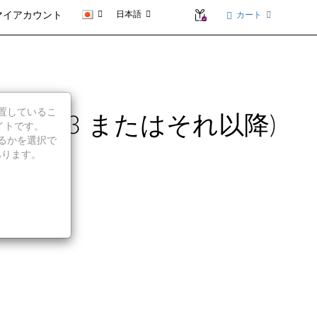
日本語
カート
マイアカウント
に位置しているこ
ージョン1803 またはそれ以降)
イトです。
続行するかを選択で
あります。