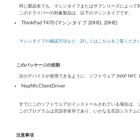
ジ
同じ製品名でも、マシンタイプまたはサブシリーズによって
ョ
このドライバーの対象製品は、以下のマシンタイプです。
ThinkPad T470 (マシンタイプ 20HD, 20HE)
ン
1
マシンタイプの確認方法など、詳しくはこちらをご覧くださ
8
0
このパッケージの役割
3
次のデバイスが使用できるように、ソフトウェア (NXP NFC
NxpNfcClientDriver
ま
た
すでにこのソフトウェアがインストールされている場合は、ソ
は
このプログラムは言語非依存であり、いかなる言語システム
そ
れ
注意事項