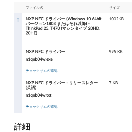
C
ファイル名
サイズ
ド
NXP NFC ドライバー (Windows 10 64bit
1002KB
ラ
バージョン1803 またはそれ以降) -
ThinkPad 25, T470 (マシンタイプ 20HD,
20HE)
イ
バ
NXP NFC ドライバー
995 KB
ー
n1qnb04w.exe
(
チェックサムの確認
W
NXP NFC ドライバー - リリースレター
7 KB
(英語)
i
n1qnb04w.txt
n
チェックサムの確認
d
詳細
o