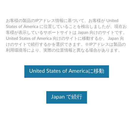
お客様の製品のIPアドレス情報に基づいて、お客様が United
States of America に位置していることを検出しましたが、現在お
客様が表示しているサポートサイトは Japan 向けのサイトです。
Skip to content
United States of America 向けのサイトに移動するか、 Japan 向
けのサイトで続行するかを選択できます。※IPアドレスは製品の
BIOS アップデート Windows 10
利用環境等により、実際の位置情報と異なる場合があります。
(64bit) - Lenovo ideapad Miix
520-12IKB (マシンタイプ 20M3,
United States of Americaに移動
20M4, 81CG)
B
Japan で続行
I
コンテンツ内容
O
対象製品
追加情報
S