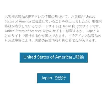
お客様の製品のIPアドレス情報に基づいて、お客様が United
States of America に位置していることを検出しましたが、現在お
客様が表示しているサポートサイトは Japan 向けのサイトです。
Skip to content
United States of America 向けのサイトに移動するか、 Japan 向
けのサイトで続行するかを選択できます。※IPアドレスは製品の
AMD ビデオ ドライバー
利用環境等により、実際の位置情報と異なる場合があります。
(Windows 7 32bit, 64bit) -
ThinkPad A275, A475
United States of Americaに移動
A
M
Japan で続行
コンテンツ内容
D
対象製品
追加情報
ビ
デ
ドライバー