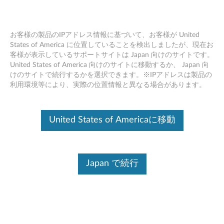
お客様の製品のIPアドレス情報に基づいて、お客様が United
States of America に位置していることを検出しましたが、現在お
客様が表示しているサポートサイトは Japan 向けのサイトです。
Skip to content
United States of America 向けのサイトに移動するか、 Japan 向
けのサイトで続行するかを選択できます。※IPアドレスは製品の
WLAN ドライバー (Qualcomm,
利用環境等により、実際の位置情報と異なる場合があります。
Intel) Windows 10 (64bit) -
Lenovo YOGA 720-12IKB
United States of Americaに移動
W
L
Japan で続行
コンテンツ内容
A
対象製品
追加情報
N
ド
ドライバー