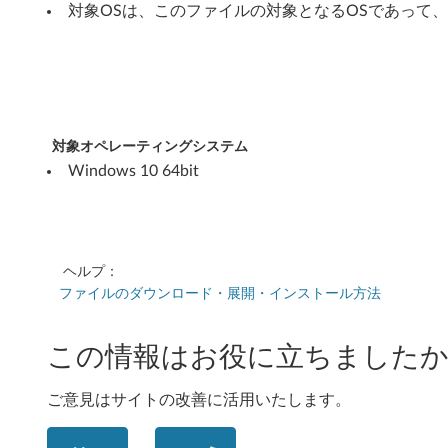
b
対象OSは、このファイルの対象となるOSであって
i
t
)
対象オペレーティングシステム
-
Windows 10 64bit
L
e
ヘルプ：
n
ファイルのダウンロード・展開・インストール方法
o
この情報はお役に立ちましたか
v
o
ご意見はサイトの改善に活用いたします。
Y