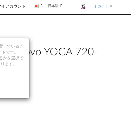
日本語
カート
マイアカウント
に位置しているこ
 Lenovo YOGA 720-
イトです。
続行するかを選択で
あります。