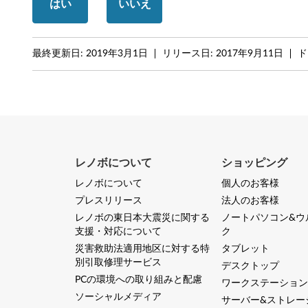
はい
いいえ
O
G
最終更新日:
2019年3月1日
リリース日:
2017年9月11日
ド
A
7
2
0
レノボについて
ショッピング
-
レノボについて
個人のお客様
プレスリリース
法人のお客様
1
レノボの東日本大震災に関する
ノートパソコン&ウ
2
支援・対応について
ク
災害救助法適用地区に対する特
タブレット
I
別引取修理サービス
デスクトップ
PCの環境への取り組みと配慮
ワークステーション
K
ソーシャルメディア
サーバー&ストレー