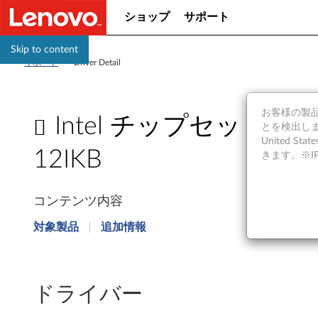
ショップ
サポート
Skip to content
サポート
>
Driver Detail
お客様の製品の
Intel チップセット ドライバー
とを検出しま
United S
12IKB
きます。※
I
コンテンツ内容
n
対象製品
追加情報
t
e
ドライバー
l