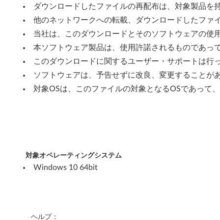
n
ダウンロードしたファイルの再配布は、対象製品を
d
他のネットワークへの転載、ダウンロードしたファ
当社は、このダウンロードとそのソフトウェアの使
o
本ソフトウェア製品は、使用許諾されるものであっ
w
このダウンロードに関するユーザー・サポートは行
ソフトウェアは、予告せずに改良、変更することが
s
対象OSは、このファイルの対象となるOSであって
1
0
(
6
対象オペレーティングシステム
Windows 10 64bit
4
b
i
ヘルプ：