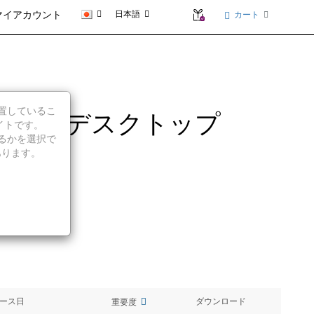
日本語
カート
マイアカウント
に位置しているこ
 (64bit) - デスクトップ
イトです。
続行するかを選択で
あります。
ース日
ダウンロード
重要度