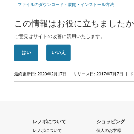
ファイルのダウンロード・展開・インストール方法
t
)
この情報はお役に立ちましたか
-
ご意見はサイトの改善に活用いたします。
デ
ス
はい
いいえ
ク
最終更新日:
2020年2月17日
リリース日:
2017年7月7日
ド
ト
ッ
プ
レノボについて
ショッピング
レノボについて
個人のお客様