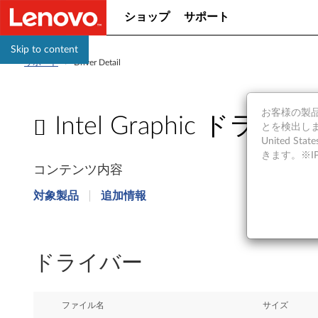
ショップ
サポート
Skip to content
サポート
>
Driver Detail
お客様の製品の
Intel Graphic ドライバ
とを検出しま
United S
I
きます。※
コンテンツ内容
n
対象製品
追加情報
t
e
ドライバー
l
G
ファイル名
サイズ