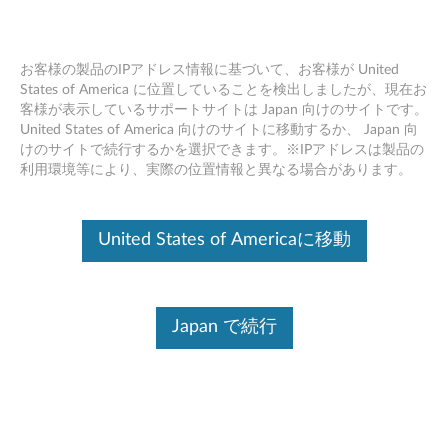
お客様の製品のIPアドレス情報に基づいて、お客様が United
States of America に位置していることを検出しましたが、現在お
客様が表示しているサポートサイトは Japan 向けのサイトです。
Skip to content
United States of America 向けのサイトに移動するか、 Japan 向
けのサイトで続行するかを選択できます。※IPアドレスは製品の
Intel マネージメントエンジン
利用環境等により、実際の位置情報と異なる場合があります。
9.1 ファームウェア (Windows
10 64bit/ 8.1 64bit/ 7 64bit,
United States of Americaに移動
32bit) - ThinkPad L440, L540
I
Japan で続行
n
コンテンツ内容
t
対象製品
追加情報
e