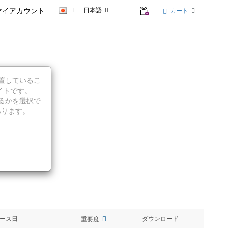
日本語
カート
マイアカウント
に位置しているこ
0z
イトです。
続行するかを選択で
あります。
ース日
ダウンロード
重要度