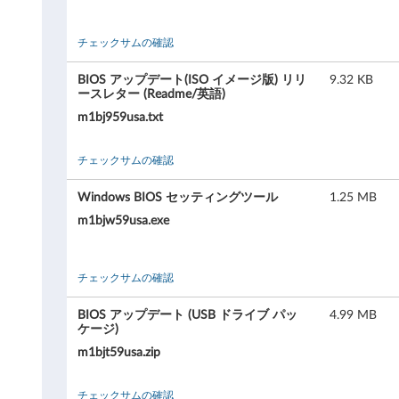
i
チェックサムの確認
n
BIOS アップデート(ISO イメージ版) リリ
9.32 KB
k
ースレター (Readme/英語)
m1bj959usa.txt
C
e
チェックサムの確認
n
Windows BIOS セッティングツール
1.25 MB
m1bjw59usa.exe
t
r
チェックサムの確認
e
BIOS アップデート (USB ドライブ パッ
4.99 MB
M
ケージ)
m1bjt59usa.zip
9
チェックサムの確認