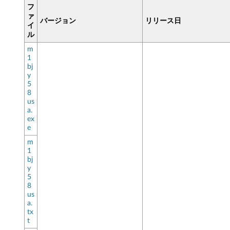
フ
ァ
バージョン
リリース日
イ
ル
m
1
bj
y
5
8
us
a.
ex
e
m
1
bj
y
5
8
us
a.
tx
t