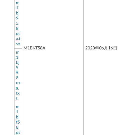
m
1
bj
9
5
8
us
a.i
so
M1BKT58A
2023年06月16日
m
1
bj
9
5
8
us
a.
tx
t
m
1
bj
t5
8
us