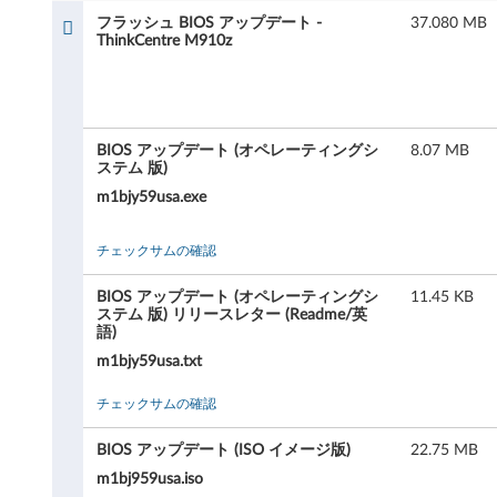
I
フラッシュ BIOS アップデート -
37.080 MB
O
ThinkCentre M910z
S
ア
BIOS アップデート (オペレーティングシ
8.07 MB
ステム 版)
ッ
m1bjy59usa.exe
プ
チェックサムの確認
デ
BIOS アップデート (オペレーティングシ
11.45 KB
ー
ステム 版) リリースレター (Readme/英
語)
ト
m1bjy59usa.txt
-
チェックサムの確認
T
BIOS アップデート (ISO イメージ版)
22.75 MB
h
m1bj959usa.iso