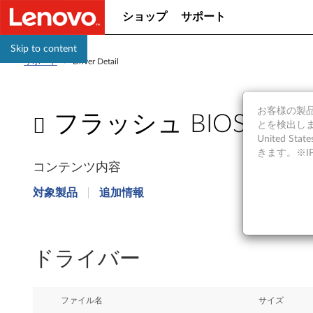
ショップ
サポート
Skip to content
サポート
>
Driver Detail
お客様の製品の
フラッシュ BIOS アップデー
とを検出しま
United S
フ
きます。※
コンテンツ内容
ラ
対象製品
追加情報
ッ
シ
ドライバー
ュ
B
ファイル名
サイズ