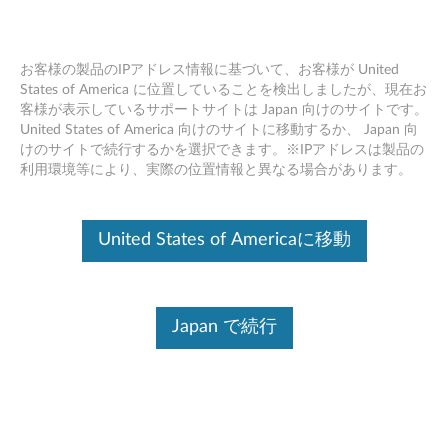
お客様の製品のIPアドレス情報に基づいて、お客様が United
States of America に位置していることを検出しましたが、現在お
客様が表示しているサポートサイトは Japan 向けのサイトです。
Skip to content
United States of America 向けのサイトに移動するか、 Japan 向
けのサイトで続行するかを選択できます。※IPアドレスは製品の
シャットダウン サービス
利用環境等により、実際の位置情報と異なる場合があります。
Windows 10 (64bit) - YOGA Book
(Lenovo YB1-X91F/L)
United States of Americaに移動
シ
ャ
Japan で続行
コンテンツ内容
ッ
対象製品
追加情報
ト
ダ
ドライバー