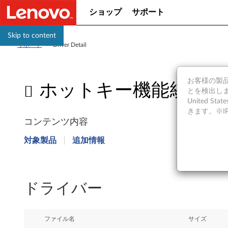
ショップ
サポート
Skip to content
サポート
>
Driver Detail
お客様の製品の
ホットキー機能統合 (Ver. 9) 
とを検出しま
United S
ホ
きます。※
コンテンツ内容
ッ
対象製品
追加情報
ト
キ
ドライバー
ー
機
ファイル名
サイズ