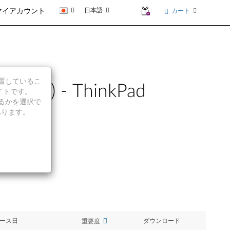
日本語
カート
マイアカウント
に位置しているこ
bit) - ThinkPad
イトです。
続行するかを選択で
あります。
ース日
ダウンロード
重要度