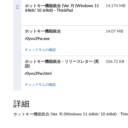
能
ホットキー機能統合 (Ver. 9) (Windows 11
14.174 MB
統
64bit/ 10 64bit) - ThinkPad
合
ホットキー機能統合
14.07 MB
(
r0yvu39w.exe
V
チェックサムの確認
e
ホットキー機能統合 - リリースレター (英
106.72 KB
r
語)
r0yvu39w.html
.
チェックサムの確認
9
)
詳細
(
ホットキー機能統合 (Ver. 9) (Windows 11 64bit/ 10 64bit) - Thi
W