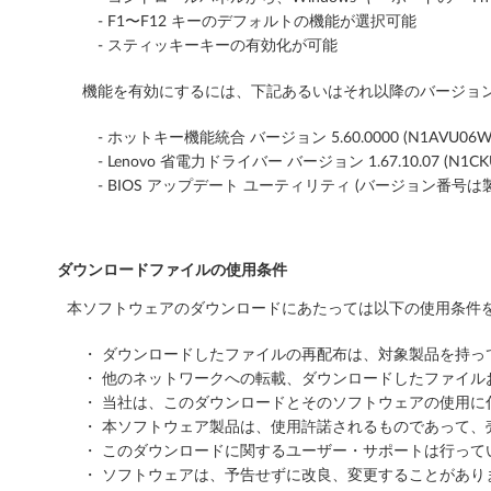
T
- F1〜F12 キーのデフォルトの機能が選択可能
- スティッキーキーの有効化が可能
h
機能を有効にするには、下記あるいはそれ以降のバージョン
i
- ホットキー機能統合 バージョン 5.60.0000 (N1AVU06W
n
- Lenovo 省電力ドライバー バージョン 1.67.10.07 (N1CK
- BIOS アップデート ユーティリティ (バージョン番号
k
P
ダウンロードファイルの使用条件
a
本ソフトウェアのダウンロードにあたっては以下の使用条件を
d
・ ダウンロードしたファイルの再配布は、対象製品を持
・ 他のネットワークへの転載、ダウンロードしたファイ
・ 当社は、このダウンロードとそのソフトウェアの使用
・ 本ソフトウェア製品は、使用許諾されるものであって、
・ このダウンロードに関するユーザー・サポートは行って
・ ソフトウェアは、予告せずに改良、変更することがあり