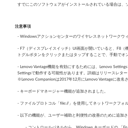
i
すでにこのソフトウェアがインストールされている場合は、ソ
t
/
注意事項
1
- Windowsアクションセンターのワイヤレスネットワーク
0
- F7（ディスプレイスイッチ）UI画面が開いていると、F8（機
トグルボタンをクリックまたはタップすることで、手動でオン
6
4
- Lenovo Vantage機能を有効にするためには、Lenovo Se
Settingsで動作する可能性があります。詳細はリリースレター（英語
b
※Lenovo Companionは2017年12月にLenovo Vantageに
i
- キーボードマネージャー機能が追加されました。
t
- ファイルプロトコル「file://」を使用してネットワークフォル
)
- 以下の機能が、ユーザー補助と利便性の改善のために追加
-
- コントロールパネルから、Windows キーボードの 「