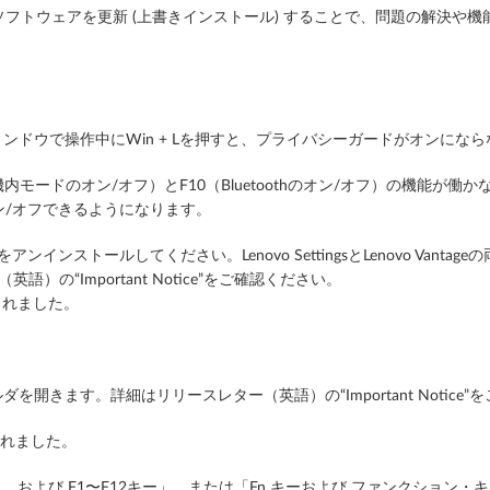
フトウェアを更新 (上書きインストール) することで、問題の解決や機
ウィンドウで操作中にWin + Lを押すと、プライバシーガードがオンにな
内モードのオン/オフ）とF10（Bluetoothのオン/オフ）の機能が働
/オフできるようになります。
ttingsをアンインストールしてください。Lenovo SettingsとLenovo 
）の“Important Notice”をご確認ください。
改名されました。
ダを開きます。詳細はリリースレター（英語）の“Important Notice
されました。
Fn 、および F1〜F12キー」、または「Fn キーおよび ファンクション・