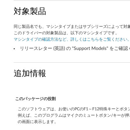
i
対象製品
n
同じ製品名でも、マシンタイプまたはサブシリーズによって対
d
このドライバーの対象製品は、以下のマシンタイプです。
o
マシンタイプの確認方法など、詳しくはこちらをご覧ください
リリースレター (英語) の "Support Models
w
s
追加情報
1
1
6
このパッケージの役割
4
このソフトウェアは、お使いのPCのF1～F12特殊キーとボ
例えば、このプログラムはマイクのミュートボタン/キーが押
b
の画面に表示します。