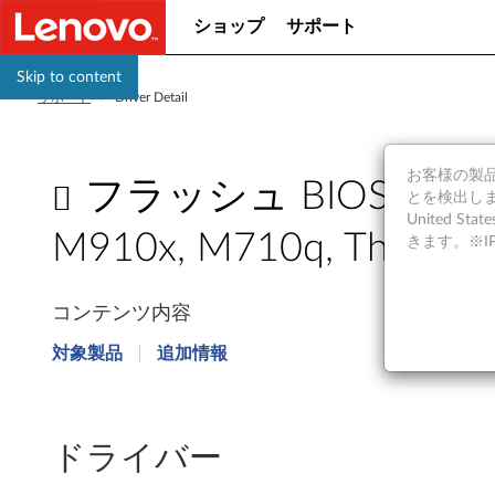
ショップ
サポート
Skip to content
サポート
>
Driver Detail
お客様の製品の
フラッシュ BIOS アップデート
とを検出しま
United S
M910x, M710q, ThinkSta
きます。※
フ
コンテンツ内容
ラ
対象製品
追加情報
ッ
シ
ドライバー
ュ