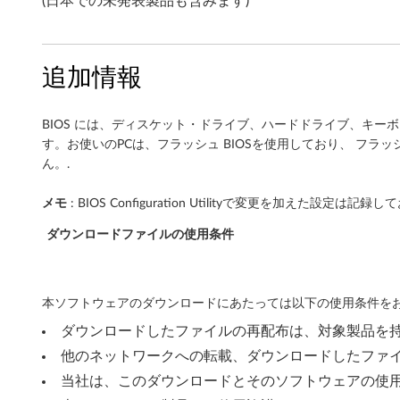
(日本での未発表製品も含みます)
9
1
追加情報
0
q
BIOS には、ディスケット・ドライブ、ハードドライブ、キー
す。お使いのPCは、フラッシュ BIOSを使用しており、 フラ
,
ん。.
M
メモ
: BIOS Configuration Utilityで変更を加
9
ダウンロードファイルの使用条件
1
0
本ソフトウェアのダウンロードにあたっては以下の使用条件をお
ダウンロードしたファイルの再配布は、対象製品を
x
他のネットワークへの転載、ダウンロードしたファ
,
当社は、このダウンロードとそのソフトウェアの使