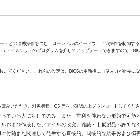
ボードとの連携操作を含む、ローレベルのハードウェアの操作を制御する機
ッシュデイスケットのプログラムを介してアップデートできますので、BIO
えた設定は記録しておいてください。これらの設定は、BIOSの更新後に再度入力が必
読みいただき、対象機種・OS 等をご確認の上ダウンロードしてくだ
持っている人に対してのみ、また、営利を伴わない形態で可能
イルおよび作成したファイルの改変、雑誌・市販製品へ許可な
用に付随また関連して発生する直接的、間接的な結果および損