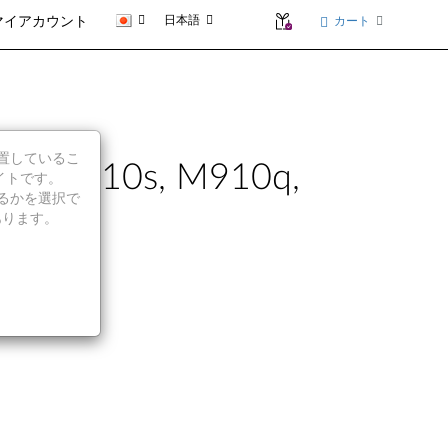
日本語
カート
マイアカウント
に位置しているこ
 M910s, M910q,
イトです。
続行するかを選択で
あります。