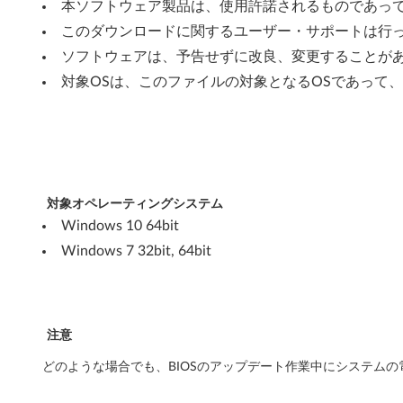
M
本ソフトウェア製品は、使用許諾されるものであっ
このダウンロードに関するユーザー・サポートは行
7
ソフトウェアは、予告せずに改良、変更することが
1
対象OSは、このファイルの対象となるOSであって
0
q
,
対象オペレーティングシステム
T
Windows 10 64bit
h
Windows 7 32bit, 64bit
i
n
注意
k
どのような場合でも、BIOSのアップデート作業中にシステム
S