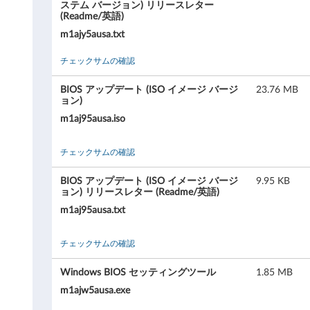
ステム バージョン) リリースレター
h
(Readme/英語)
m1ajy5ausa.txt
i
チェックサムの確認
n
BIOS アップデート (ISO イメージ バージ
23.76 MB
k
ョン)
m1aj95ausa.iso
C
e
チェックサムの確認
n
BIOS アップデート (ISO イメージ バージ
9.95 KB
ョン) リリースレター (Readme/英語)
t
m1aj95ausa.txt
r
チェックサムの確認
e
Windows BIOS セッティングツール
1.85 MB
M
m1ajw5ausa.exe