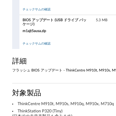
9
チェックサムの確認
1
BIOS アップデート (USB ドライブ パッ
5.3 MB
0
ケージ)
t
m1ajt5ausa.zip
,
チェックサムの確認
M
詳細
9
フラッシュ BIOS アップデート - ThinkCentre M910t, M910s, M910q,
1
0
対象製品
s
,
ThinkCentre M910t, M910s, M910q, M910x, M710q
ThinkStation P320 (Tiny)
M