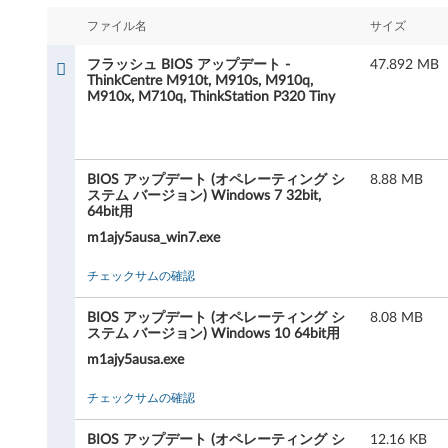
B
ファイル名
サイズ
I
フラッシュ BIOS アップデート -
47.892 MB
O
ThinkCentre M910t, M910s, M910q,
M910x, M710q, ThinkStation P320 Tiny
S
ア
BIOS アップデート (オペレーティング シ
8.88 MB
ステム バージョン) Windows 7 32bit,
ッ
64bit用
プ
m1ajy5ausa_win7.exe
デ
チェックサムの確認
ー
BIOS アップデート (オペレーティング シ
8.08 MB
ステム バージョン) Windows 10 64bit用
ト
m1ajy5ausa.exe
-
チェックサムの確認
T
BIOS アップデート (オペレーティング シ
12.16 KB