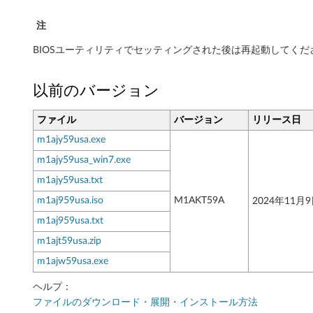
t
注
a
BIOSユーティリティでセッティングされた後は再起動してくだ
t
以前のバージョン
i
ファイル
バージョン
リリース日
o
m1ajy59usa.exe
n
m1ajy59usa_win7.exe
P
m1ajy59usa.txt
m1aj959usa.iso
M1AKT59A
2024年11月
3
m1aj959usa.txt
2
m1ajt59usa.zip
m1ajw59usa.exe
0
ヘルプ：
T
ファイルのダウンロード・展開・インストール方法