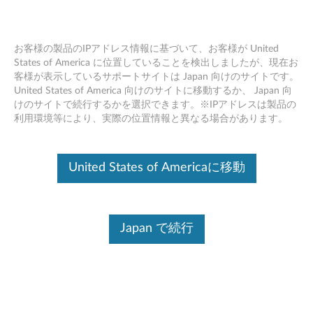
お客様の製品のIPアドレス情報に基づいて、お客様が United
States of America に位置していることを検出しましたが、現在お
客様が表示しているサポートサイトは Japan 向けのサイトです。
Skip to content
United States of America 向けのサイトに移動するか、 Japan 向
けのサイトで続行するかを選択できます。※IPアドレスは製品の
Intel ラピッド ストレージ テク
利用環境等により、実際の位置情報と異なる場合があります。
ノロジー ドライバー (Windows
10 64bit バージョン1803 以上) -
United States of Americaに移動
ThinkPad X270 (マシンタイプ
20K5, 20K6)
Japan で続行
I
n
コンテンツ内容
t
対象製品
追加情報