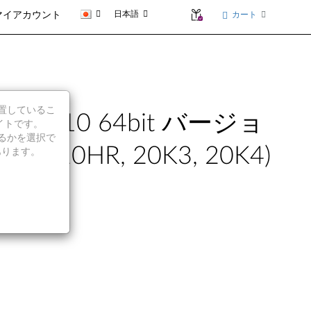
日本語
カート
マイアカウント
に位置しているこ
ws 10 64bit バージョ
イトです。
続行するかを選択で
Q, 20HR, 20K3, 20K4)
あります。