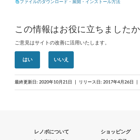
T
ファイルのダウンロード・展開・インストール方法
h
i
この情報はお役に立ちましたか
n
ご意見はサイトの改善に活用いたします。
k
はい
いいえ
P
a
最終更新日:
2020年10月21日
リリース日:
2017年4月26日
d
X
1
C
レノボについて
ショッピング
a