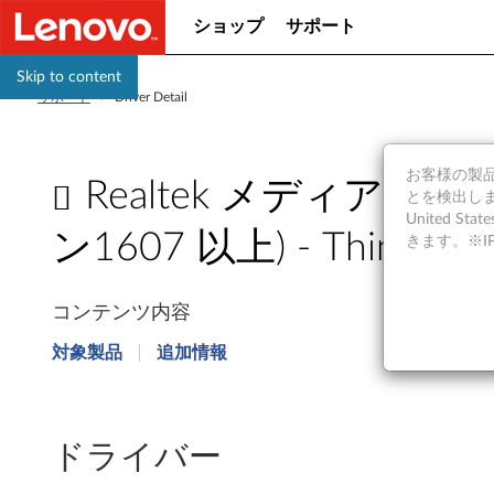
ショップ
サポート
Skip to content
サポート
>
Driver Detail
お客様の製品の
Realtek メディア カー
とを検出しま
United S
ン1607 以上) - ThinkPad
きます。※
R
コンテンツ内容
e
対象製品
追加情報
a
l
ドライバー
t