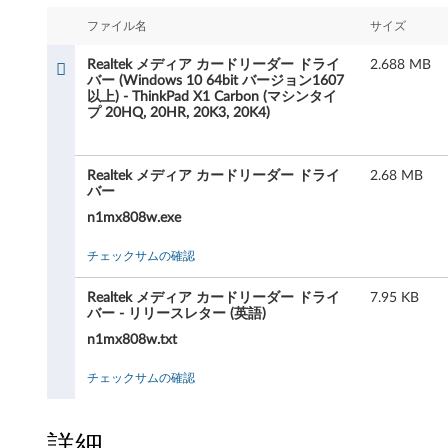
e
ファイル名
サイズ
k
Realtek メディア カードリーダー ドライ
2.688 MB
メ
バー (Windows 10 64bit バージョン1607
以上) - ThinkPad X1 Carbon (マシンタイ
プ 20HQ, 20HR, 20K3, 20K4)
デ
ィ
Realtek メディア カードリーダー ドライ
2.68 MB
バー
ア
n1mx808w.exe
カ
チェックサムの確認
ー
Realtek メディア カードリーダー ドライ
7.95 KB
ド
バー - リリースレター (英語)
n1mx808w.txt
リ
チェックサムの確認
ー
ダ
詳細