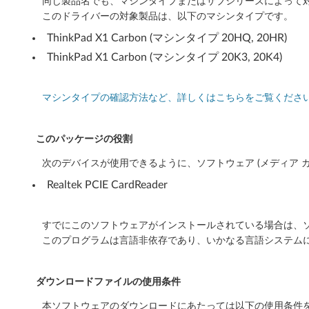
同じ製品名でも、マシンタイプまたはサブシリーズによって
o
このドライバーの対象製品は、以下のマシンタイプです。
w
ThinkPad X1 Carbon (マシンタイプ 20HQ, 20HR)
s
ThinkPad X1 Carbon (マシンタイプ 20K3, 20K4)
1
マシンタイプの確認方法など、詳しくはこちらをご覧くださ
0
6
このパッケージの役割
4
次のデバイスが使用できるように、ソフトウェア (メディア 
Realtek PCIE CardReader
b
i
すでにこのソフトウェアがインストールされている場合は、ソ
このプログラムは言語非依存であり、いかなる言語システム
t
バ
ダウンロードファイルの使用条件
ー
本ソフトウェアのダウンロードにあたっては以下の使用条件を