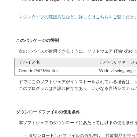
i
t
マシンタイプの確認方法など、詳しくはこちらをご覧くださ
)
-
このパッケージの役割
T
次のデバイスが使用できるように、ソフトウェア (ThinkPad
h
デバイス名
デバイス マネージ
i
Generic PnP Monitor
Wide viewing angle &
すでにこのソフトウェアがインストールされている場合は、ソ
n
このプログラムは言語非依存であり、いかなる言語システム
k
P
ダウンロードファイルの使用条件
a
本ソフトウェアのダウンロードにあたっては以下の使用条件を
d
・ ダウンロードしたファイルの再配布は、対象製品を持