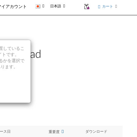
日本語
カート
マイアカウント
に位置しているこ
hinkPad
イトです。
続行するかを選択で
あります。
ース日
ダウンロード
重要度