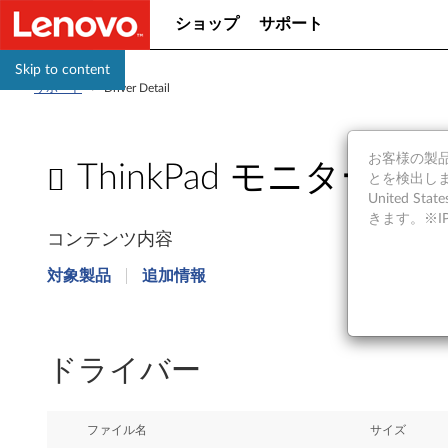
ショップ
サポート
Skip to content
サポート
>
Driver Detail
お客様の製品の
ThinkPad モニター ファイル
とを検出しま
United S
T
きます。※
コンテンツ内容
h
対象製品
追加情報
i
n
ドライバー
k
P
ファイル名
サイズ