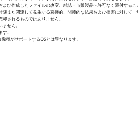
ルおよび作成したファイルの改変、雑誌・市販製品へ許可なく添付するこ
に付随また関連して発生する直接的、間接的な結果および損害に対して一
売却されるものではありません。
いません。
ます。
象機種がサポートするOSとは異なります。