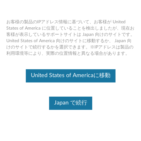
お客様の製品のIPアドレス情報に基づいて、お客様が United
States of America に位置していることを検出しましたが、現在お
客様が表示しているサポートサイトは Japan 向けのサイトです。
Skip to content
United States of America 向けのサイトに移動するか、 Japan 向
けのサイトで続行するかを選択できます。※IPアドレスは製品の
Intel Thunderbolt コントローラ
利用環境等により、実際の位置情報と異なる場合があります。
ー ドライバー (Windows 10
64bit) - ThinkPad
United States of Americaに移動
I
n
Japan で続行
コンテンツ内容
t
対象製品
追加情報
e
l
ドライバー