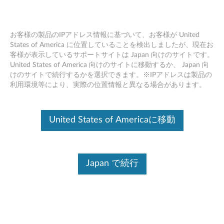
お客様の製品のIPアドレス情報に基づいて、お客様が United
States of America に位置していることを検出しましたが、現在お
客様が表示しているサポートサイトは Japan 向けのサイトです。
Skip to content
United States of America 向けのサイトに移動するか、 Japan 向
けのサイトで続行するかを選択できます。※IPアドレスは製品の
Intel PROSet/ワイヤレス ソフト
利用環境等により、実際の位置情報と異なる場合があります。
ウェア (Windows 10 64bit バー
ジョン1709 以上) - ThinkPad 13
United States of Americaに移動
Gen 2 (マシンタイプ 20J1, 20J2)
I
Japan で続行
n
コンテンツ内容
t
対象製品
追加情報
e