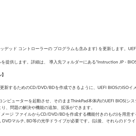
ム、エンベッデッド コントローラーの プログラムも含みます) を更新します。
ます。詳細は、 導入先フォルダーにある"Instruction JP - BIOS fla
ル】
を更新するためのCD/DVD/BDを作成できるように、UEFI BIOSのISO
コンピューターを起動させ、そのままThinkPad本体内のUEFI BIOS
とにより、問題の解決や機能の追加、拡張ができます。
Oイメージ ファイルからCD/DVD/BDを作成する機能付きのもの)を用意
 DVD, DVDマルチ, BD等の光学ドライブが必要です。(以後、それらの