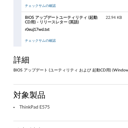
チェックサムの確認
ィ
お
BIOS アップデートユーティリティ (起動
22.94 KB
CD用) - リリースレター (英語)
よ
r0euj17wd.txt
び
チェックサムの確認
起
詳細
動
BIOS アップデート (ユーティリティ および 起動CD用) (Windows 10 64
C
D
対象製品
用
)
ThinkPad E575
(