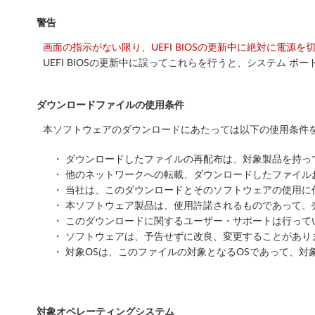
i
警告
t
画面の指示がない限り、UEFI BIOSの更新中に絶対に電源
UEFI BIOSの更新中に誤ってこれらを行うと、システム
)
-
ダウンロードファイルの使用条件
T
本ソフトウェアのダウンロードにあたっては以下の使用条件を
h
・ ダウンロードしたファイルの再配布は、対象製品を持
・ 他のネットワークへの転載、ダウンロードしたファイ
i
・ 当社は、このダウンロードとそのソフトウェアの使用
・ 本ソフトウェア製品は、使用許諾されるものであって、
n
・ このダウンロードに関するユーザー・サポートは行って
k
・ ソフトウェアは、予告せずに改良、変更することがあり
・ 対象OSは、このファイルの対象となるOSであって、対
P
a
対象オペレーティングシステム