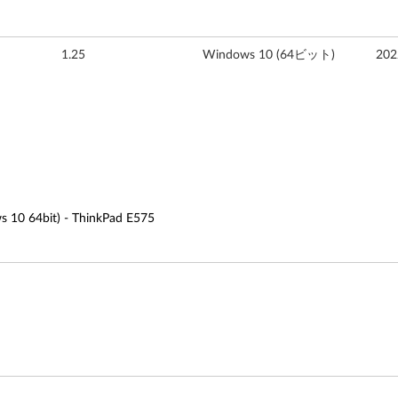
1.25
Windows 10 (64ビット)
20
bit) - ThinkPad E575