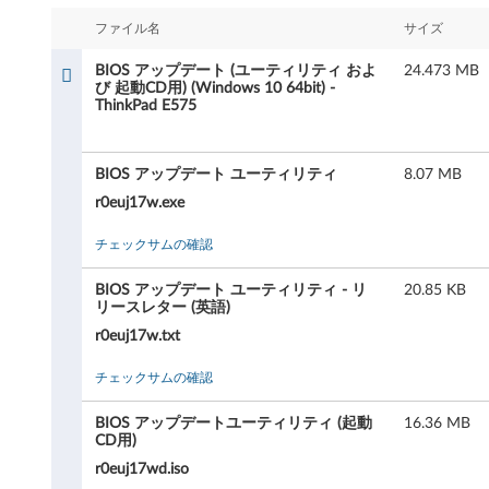
ッ
ファイル名
サイズ
プ
BIOS アップデート (ユーティリティ およ
24.473 MB
デ
び 起動CD用) (Windows 10 64bit) -
ThinkPad E575
ー
ト
BIOS アップデート ユーティリティ
8.07 MB
r0euj17w.exe
(
チェックサムの確認
ユ
BIOS アップデート ユーティリティ - リ
20.85 KB
ー
リースレター (英語)
r0euj17w.txt
テ
チェックサムの確認
ィ
BIOS アップデートユーティリティ (起動
16.36 MB
リ
CD用)
r0euj17wd.iso
テ