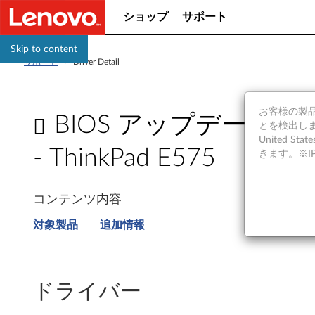
ショップ
サポート
Skip to content
サポート
>
Driver Detail
お客様の製品の
BIOS アップデート (ユー
とを検出しま
United S
- ThinkPad E575
きます。※
B
コンテンツ内容
I
対象製品
追加情報
O
S
ドライバー
ア