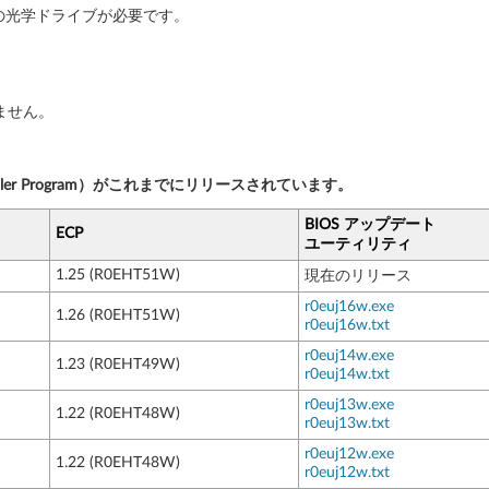
プの光学ドライブが必要です。
きません。
troller Program）がこれまでにリリースされています。
BIOS アップデート
ECP
ユーティリティ
1.25 (R0EHT51W)
現在のリリース
r0euj16w.exe
1.26 (R0EHT51W)
r0euj16w.txt
r0euj14w.exe
1.23 (R0EHT49W)
r0euj14w.txt
r0euj13w.exe
1.22 (R0EHT48W)
r0euj13w.txt
r0euj12w.exe
1.22 (R0EHT48W)
r0euj12w.txt