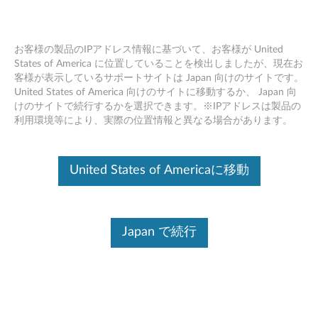
お客様の製品のIPアドレス情報に基づいて、お客様が United
States of America に位置していることを検出しましたが、現在お
客様が表示しているサポートサイトは Japan 向けのサイトです。
Skip to content
United States of America 向けのサイトに移動するか、 Japan 向
けのサイトで続行するかを選択できます。※IPアドレスは製品の
Synaptics ThinkPad UltraNav ド
利用環境等により、実際の位置情報と異なる場合があります。
ライバー (Windows 10 64bit) -
ThinkPad
United States of Americaに移動
S
y
Japan で続行
コンテンツ内容
n
対象製品
追加情報
a
p
ドライバー